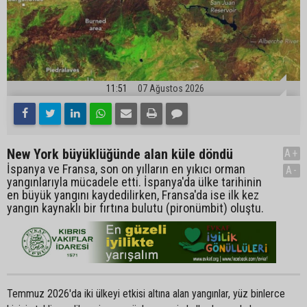
11:51
07 Ağustos 2026
New York büyüklüğünde alan küle döndü
A+
İspanya ve Fransa, son on yılların en yıkıcı orman
A-
yangınlarıyla mücadele etti. İspanya'da ülke tarihinin
en büyük yangını kaydedilirken, Fransa'da ise ilk kez
yangın kaynaklı bir fırtına bulutu (pironümbit) oluştu.
Temmuz 2026'da iki ülkeyi etkisi altına alan yangınlar, yüz binlerce