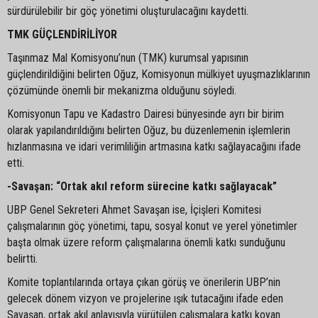
sürdürülebilir bir göç yönetimi oluşturulacağını kaydetti.
TMK GÜÇLENDİRİLİYOR
Taşınmaz Mal Komisyonu’nun (TMK) kurumsal yapısının
güçlendirildiğini belirten Oğuz, Komisyonun mülkiyet uyuşmazlıklarının
çözümünde önemli bir mekanizma olduğunu söyledi.
Komisyonun Tapu ve Kadastro Dairesi bünyesinde ayrı bir birim
olarak yapılandırıldığını belirten Oğuz, bu düzenlemenin işlemlerin
hızlanmasına ve idari verimliliğin artmasına katkı sağlayacağını ifade
etti.
-Savaşan: “Ortak akıl reform sürecine katkı sağlayacak”
UBP Genel Sekreteri Ahmet Savaşan ise, İçişleri Komitesi
çalışmalarının göç yönetimi, tapu, sosyal konut ve yerel yönetimler
başta olmak üzere reform çalışmalarına önemli katkı sunduğunu
belirtti.
Komite toplantılarında ortaya çıkan görüş ve önerilerin UBP’nin
gelecek dönem vizyon ve projelerine ışık tutacağını ifade eden
Savaşan, ortak akıl anlayışıyla yürütülen çalışmalara katkı koyan