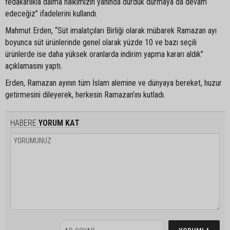
fedakarlıkla daima halkımızın yanında durduk durmaya da devam
edeceğiz” ifadelerini kullandı.
Mahmut Erden, “Süt imalatçıları Birliği olarak mübarek Ramazan ayı
boyunca süt ürünlerinde genel olarak yüzde 10 ve bazı seçili
ürünlerde ise daha yüksek oranlarda indirim yapma kararı aldık”
açıklamasını yaptı.
Erden, Ramazan ayının tüm İslam alemine ve dünyaya bereket, huzur
getirmesini dileyerek, herkesin Ramazan’ını kutladı.
HABERE
YORUM KAT