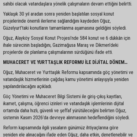
sahibi olacak vatandaşlara yönelik çalışmaların devam ettiğini belirtti.
Yaklaşık 30 yıl aradan sonra yeniden başlatılan sosyal konut
projelerinde önemli ilerleme sağlandığını kaydeden Oğuz,
Güzelyurt’taki konutların tamamlanma aşamasına geldiğini söyledi.
Oğuz, Alayköy Sosyal Konut Projesi’nde 584 konut ve 6 dükkân için
ihale sürecinin başladığını, Gazimağusa Maraş ve Dikmen’deki
projelerde de planlama çalışmalarının sürdüğünü ifade etti.
MUHACERET VE YURTTAŞLIK REFORMU İLE DİJİTAL DÖNEM…
Oğuz, Muhaceret ve Yurttaşlık Reformu kapsamında göç yönetimi ve
vatandaşlık hizmetlerinin çağdaş kamu yönetimi anlayışıyla yeniden
yapılandırılacağını açıkladı.
Göç Yönetimi ve Muhaceret Bilgi Sistemi ile giriş-çıkış kayıtları,
ikamet, çalışma, öğrenci izinleri ve vatandaşlık işlemlerinin dijital
ortamda daha hızlı, güvenli ve şeffaf yürütüleceğini belirten Oğuz,
sistemin Kasım 2026’da devreye alınmasının hedeflendiğini söyledi.
Reform kapsamında ilgili yasaların günümüz ihtiyaçlarına göre
yeniden ele alınacağını ifade eden Oğuz, daha etkin, denetlenebilir ve