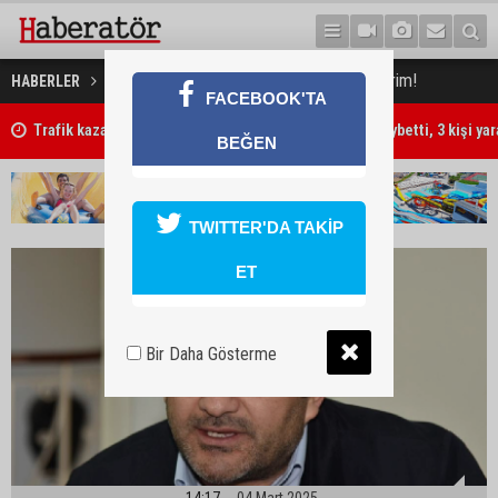
Süt ürünlerinde yüzde 10 indirim!
HABERLER
GÜNDEM
FACEBOOK'TA
Trafik kazasında 85 yaşındaki Turan Obalı hayatını kaybetti, 3 kişi ya
BEĞEN
TWITTER'DA TAKİP
ET
Bir Daha Gösterme
14:17
04 Mart 2025