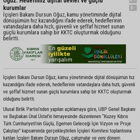
Oğuz: Hedefimiz dijital devlet ve güçlü
kurumlar
A-
İçişleri Bakanı Dursun Oğuz, kamu yönetiminde dijital
dönüşümün hız kazandığını ifade ederek, hedeflerinin
vatandaşlara daha hızlı, güvenli ve şeffaf hizmet sunan
güçlü kurumlara sahip bir KKTC oluşturmak olduğunu
belirtti.
İçişleri Bakanı Dursun Oğuz, kamu yönetiminde dijital dönüşümün hız
kazandığını ifade ederek, hedeflerinin vatandaşlara daha hızlı, güvenli
ve şeffaf hizmet sunan güçlü kurumlara sahip bir KKTC oluşturmak
olduğunu belirtti.
Ulusal Birlik Partisi’nden yapılan açıklamaya göre, UBP Genel Başkanı
ve Başbakan Ünal Üstel’in himayesinde düzenlenen “Kuzey Kıbrıs
Türk Cumhuriyeti’nin Güçlü, Egemen Geleceği İçin Vizyon ve Proje
Çalıştayı” kapsamında gerçekleştirilen İçişleri Komitesi toplantısına
katılan İçişleri Bakanı Dursun Oğuz, çalışmalar ve yeni dönem