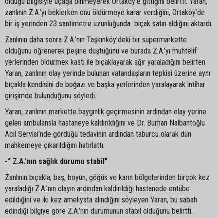
olduğu bilgisiyle uçağa binmeyerek Ortaköy’e gittiğini belirtti. Yaran,
zanlının Z.A.’yı beklerken onu öldürmeye karar verdiğini, Ortaköy’de
bir iş yerinden 23 santimetre uzunluğunda bıçak satın aldığını aktardı.
Zanlının daha sonra Z.A.’nın Taşkınköy’deki bir süpermarkette
olduğunu öğrenerek peşine düştüğünü ve burada Z.A.’yı muhtelif
yerlerinden öldürmek kasti ile bıçaklayarak ağır yaraladığını belirten
Yaran, zanlının olay yerinde bulunan vatandaşların tepkisi üzerine aynı
bıçakla kendisini de boğazı ve başka yerlerinden yaralayarak intihar
girişimde bulunduğunu söyledi.
Yaran, zanlının markette baygınlık geçirmesinin ardından olay yerine
gelen ambulansla hastaneye kaldırıldığını ve Dr. Burhan Nalbantoğlu
Acil Servisi’nde gördüğü tedavinin ardından taburcu olarak dün
mahkemeye çıkarıldığını hatırlattı.
-“ Z.A.’nın sağlık durumu stabil”
Zanlının bıçakla; baş, boyun, göğüs ve karın bölgelerinden birçok kez
yaraladığı Z.A.’nın olayın ardından kaldırıldığı hastanede entübe
edildiğini ve iki kez ameliyata alındığını söyleyen Yaran, bu sabah
edindiği bilgiye göre Z.A.’nın durumunun stabil olduğunu belirtti.