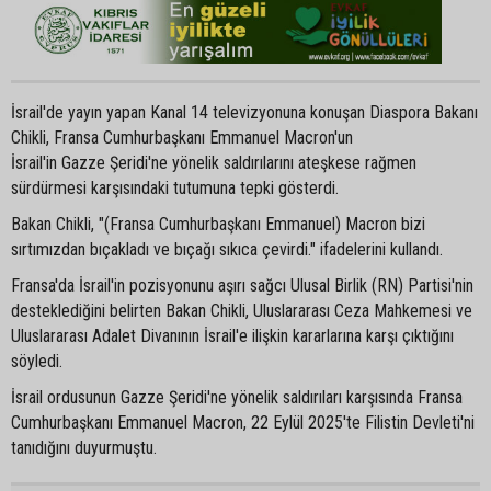
İsrail'de yayın yapan Kanal 14 televizyonuna konuşan Diaspora Bakanı
Chikli, Fransa Cumhurbaşkanı Emmanuel Macron'un
İsrail'in Gazze Şeridi'ne yönelik saldırılarını ateşkese rağmen
sürdürmesi karşısındaki tutumuna tepki gösterdi.
Bakan Chikli, "(Fransa Cumhurbaşkanı Emmanuel) Macron bizi
sırtımızdan bıçakladı ve bıçağı sıkıca çevirdi." ifadelerini kullandı.
Fransa'da İsrail'in pozisyonunu aşırı sağcı Ulusal Birlik (RN) Partisi'nin
desteklediğini belirten Bakan Chikli, Uluslararası Ceza Mahkemesi ve
Uluslararası Adalet Divanının İsrail'e ilişkin kararlarına karşı çıktığını
söyledi.
İsrail ordusunun Gazze Şeridi'ne yönelik saldırıları karşısında Fransa
Cumhurbaşkanı Emmanuel Macron, 22 Eylül 2025'te Filistin Devleti'ni
tanıdığını duyurmuştu.