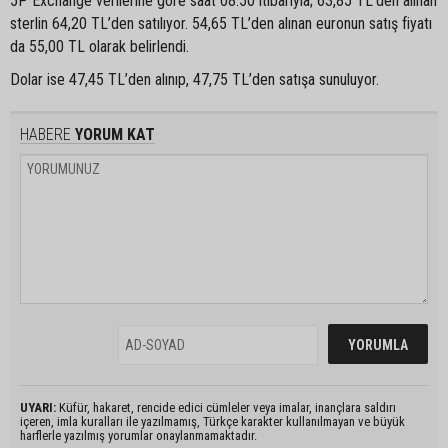
5P Exchange verilerine göre saat 08.50 itibarıyla; 63,85 TL’den alınan
sterlin 64,20 TL’den satılıyor. 54,65 TL’den alınan euronun satış fiyatı
da 55,00 TL olarak belirlendi.
Dolar ise 47,45 TL’den alınıp, 47,75 TL’den satışa sunuluyor.
HABERE
YORUM KAT
UYARI:
Küfür, hakaret, rencide edici cümleler veya imalar, inançlara saldırı
içeren, imla kuralları ile yazılmamış, Türkçe karakter kullanılmayan ve büyük
harflerle yazılmış yorumlar onaylanmamaktadır.