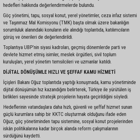
hedefleri hakkında değerlendirmelerde bulundu.
Göç yönetimi, tapu, sosyal konut, yerel yönetimler, ceza infaz sistemi
ve Taşınmaz Mal Komisyonu (TMK) başta olmak üzere bakanlığın
sorumluluk alanındaki konuların ele alındığı toplantıda, katılımcıların
görüş ve önerileri de değerlendirildi.
Toplantıya UBP’nin siyasi kadroları, geçmiş dönemlerde parti ve
devlete hizmet etmiş isimler, meslek örgütleri, sivil toplum
kuruluşları, yerel yönetim temsilcileri ve uzmanlar katıldı.
DİJİTAL DÖNÜŞÜMLE HIZLI VE ŞEFFAF KAMU HİZMETİ
İçişleri Bakanı Oğuz toplantıda yaptığı konuşmada, kamu yönetiminde
dijital dönüşümün hız kazandığını belirterek, Türkiye ile yürütülen iş
birlikleri sayesinde stratejik projelerin hayata geçirildiğini söyledi.
Hedeflerinin vatandaşlara daha hızlı, güvenli ve şeffaf hizmet sunan
güçlü kurumlara sahip bir KKTC oluşturmak olduğunu ifade eden
Oğuz, göç yönetiminden tapu sistemine, sosyal konut projelerinden
iskân politikalarına kadar birçok alanda reform çalışmalarının
sürdüğünü kaydetti.