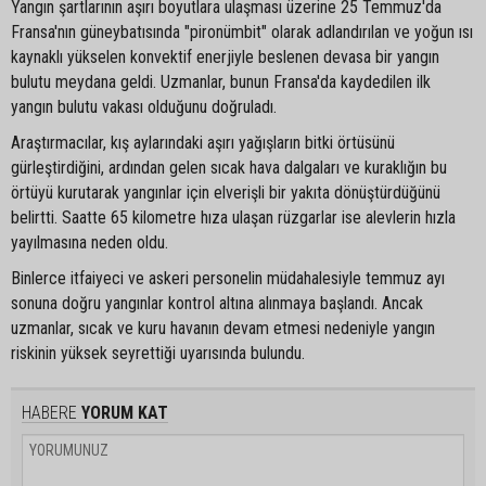
Yangın şartlarının aşırı boyutlara ulaşması üzerine 25 Temmuz'da
Fransa'nın güneybatısında "pironümbit" olarak adlandırılan ve yoğun ısı
kaynaklı yükselen konvektif enerjiyle beslenen devasa bir yangın
bulutu meydana geldi. Uzmanlar, bunun Fransa'da kaydedilen ilk
yangın bulutu vakası olduğunu doğruladı.
Araştırmacılar, kış aylarındaki aşırı yağışların bitki örtüsünü
gürleştirdiğini, ardından gelen sıcak hava dalgaları ve kuraklığın bu
örtüyü kurutarak yangınlar için elverişli bir yakıta dönüştürdüğünü
belirtti. Saatte 65 kilometre hıza ulaşan rüzgarlar ise alevlerin hızla
yayılmasına neden oldu.
Binlerce itfaiyeci ve askeri personelin müdahalesiyle temmuz ayı
sonuna doğru yangınlar kontrol altına alınmaya başlandı. Ancak
uzmanlar, sıcak ve kuru havanın devam etmesi nedeniyle yangın
riskinin yüksek seyrettiği uyarısında bulundu.
HABERE
YORUM KAT