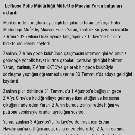
-Lefkoşa Polis Müdürlüğü Müfettiş Muavini Yaran bulguları
aktardı
Mahkemede soruşturmayla ilgili bulguları aktaran Lefkoşa Polis
Müdürlüğü Müfettiş Muavini Ersan Yaran, zanlı ile Kırgızistan uyruklu
Z.A.’nın 2026 yılının Ocak ayında tanıştığını ve Türkiye’de bir süre
birlikte olduklarını söyledi.
Zanlının, Z.A.’nın gece kulübünde çalışmasını istemediğini ve onunla
geleceğe yönelik hayat kurma çabaları içerisine girdiğini belirten
Yaran, zanlının, Z.A.’nın KKTC’ye gelerek bir gece kulübüyle
sözleşme yaptığını öğrenmesi üzerine 30 Temmuz’da adaya geldiğini
kaydetti.
Zanlının plan dahilinde 31 Temmuz’u 1 Ağustos’a bağlayan gece
Z.A.’yı, Girne’de kaldığı villaya gelmeye ikna ettiğini ve karşısına
çıktığını ifade eden Yaran, Z.A.’nın burada zanlıyı reddettiğini ve
patronu vesilesiyle oradan ayrıldığını söyledi.
Yaran, zanlının 3 Ağustos’ta Türkiye’ye dönmek için Ercan
Havalimanı’na gittiğini ancak daha önce elde ettiği Z.A.’nın çarşıda