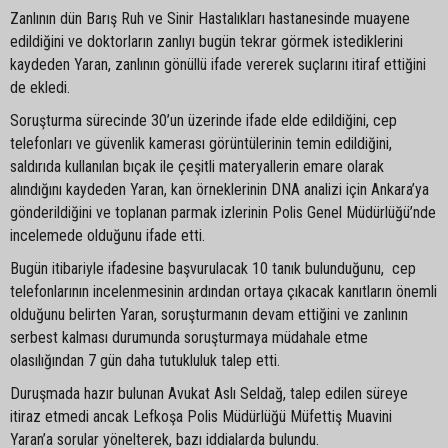
Zanlının dün Barış Ruh ve Sinir Hastalıkları hastanesinde muayene
edildiğini ve doktorların zanlıyı bugün tekrar görmek istediklerini
kaydeden Yaran, zanlının gönüllü ifade vererek suçlarını itiraf ettiğini
de ekledi.
Soruşturma sürecinde 30’un üzerinde ifade elde edildiğini, cep
telefonları ve güvenlik kamerası görüntülerinin temin edildiğini,
saldırıda kullanılan bıçak ile çeşitli materyallerin emare olarak
alındığını kaydeden Yaran, kan örneklerinin DNA analizi için Ankara’ya
gönderildiğini ve toplanan parmak izlerinin Polis Genel Müdürlüğü’nde
incelemede olduğunu ifade etti.
Bugün itibariyle ifadesine başvurulacak 10 tanık bulunduğunu, cep
telefonlarının incelenmesinin ardından ortaya çıkacak kanıtların önemli
olduğunu belirten Yaran, soruşturmanın devam ettiğini ve zanlının
serbest kalması durumunda soruşturmaya müdahale etme
olasılığından 7 gün daha tutukluluk talep etti.
Duruşmada hazır bulunan Avukat Aslı Seldağ, talep edilen süreye
itiraz etmedi ancak Lefkoşa Polis Müdürlüğü Müfettiş Muavini
Yaran’a sorular yönelterek, bazı iddialarda bulundu.