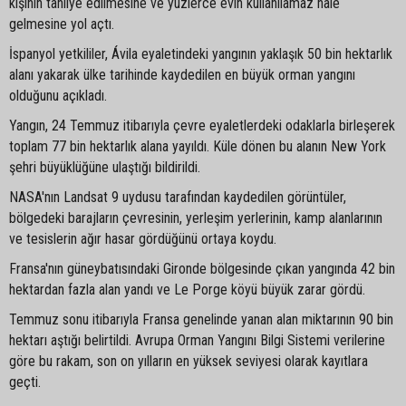
kişinin tahliye edilmesine ve yüzlerce evin kullanılamaz hale
gelmesine yol açtı.
İspanyol yetkililer, Ávila eyaletindeki yangının yaklaşık 50 bin hektarlık
alanı yakarak ülke tarihinde kaydedilen en büyük orman yangını
olduğunu açıkladı.
Yangın, 24 Temmuz itibarıyla çevre eyaletlerdeki odaklarla birleşerek
toplam 77 bin hektarlık alana yayıldı. Küle dönen bu alanın New York
şehri büyüklüğüne ulaştığı bildirildi.
NASA'nın Landsat 9 uydusu tarafından kaydedilen görüntüler,
bölgedeki barajların çevresinin, yerleşim yerlerinin, kamp alanlarının
ve tesislerin ağır hasar gördüğünü ortaya koydu.
Fransa'nın güneybatısındaki Gironde bölgesinde çıkan yangında 42 bin
hektardan fazla alan yandı ve Le Porge köyü büyük zarar gördü.
Temmuz sonu itibarıyla Fransa genelinde yanan alan miktarının 90 bin
hektarı aştığı belirtildi. Avrupa Orman Yangını Bilgi Sistemi verilerine
göre bu rakam, son on yılların en yüksek seviyesi olarak kayıtlara
geçti.