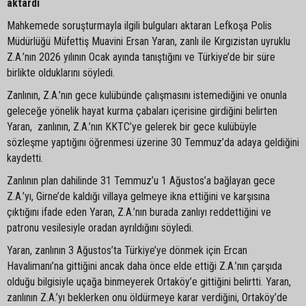
aktardı
Mahkemede soruşturmayla ilgili bulguları aktaran Lefkoşa Polis
Müdürlüğü Müfettiş Muavini Ersan Yaran, zanlı ile Kırgızistan uyruklu
Z.A.’nın 2026 yılının Ocak ayında tanıştığını ve Türkiye’de bir süre
birlikte olduklarını söyledi.
Zanlının, Z.A.’nın gece kulübünde çalışmasını istemediğini ve onunla
geleceğe yönelik hayat kurma çabaları içerisine girdiğini belirten
Yaran, zanlının, Z.A.’nın KKTC’ye gelerek bir gece kulübüyle
sözleşme yaptığını öğrenmesi üzerine 30 Temmuz’da adaya geldiğini
kaydetti.
Zanlının plan dahilinde 31 Temmuz’u 1 Ağustos’a bağlayan gece
Z.A.’yı, Girne’de kaldığı villaya gelmeye ikna ettiğini ve karşısına
çıktığını ifade eden Yaran, Z.A.’nın burada zanlıyı reddettiğini ve
patronu vesilesiyle oradan ayrıldığını söyledi.
Yaran, zanlının 3 Ağustos’ta Türkiye’ye dönmek için Ercan
Havalimanı’na gittiğini ancak daha önce elde ettiği Z.A.’nın çarşıda
olduğu bilgisiyle uçağa binmeyerek Ortaköy’e gittiğini belirtti. Yaran,
zanlının Z.A.’yı beklerken onu öldürmeye karar verdiğini, Ortaköy’de