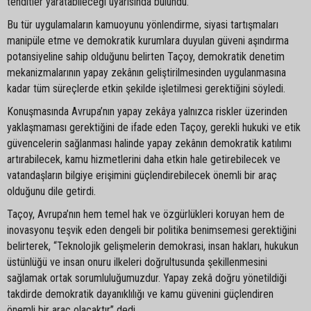
tehditler yaratabileceği uyarısında bulundu.
Bu tür uygulamaların kamuoyunu yönlendirme, siyasi tartışmaları
manipüle etme ve demokratik kurumlara duyulan güveni aşındırma
potansiyeline sahip olduğunu belirten Taçoy, demokratik denetim
mekanizmalarının yapay zekânın geliştirilmesinden uygulanmasına
kadar tüm süreçlerde etkin şekilde işletilmesi gerektiğini söyledi.
Konuşmasında Avrupa’nın yapay zekâya yalnızca riskler üzerinden
yaklaşmaması gerektiğini de ifade eden Taçoy, gerekli hukuki ve etik
güvencelerin sağlanması halinde yapay zekânın demokratik katılımı
artırabilecek, kamu hizmetlerini daha etkin hale getirebilecek ve
vatandaşların bilgiye erişimini güçlendirebilecek önemli bir araç
olduğunu dile getirdi.
Taçoy, Avrupa’nın hem temel hak ve özgürlükleri koruyan hem de
inovasyonu teşvik eden dengeli bir politika benimsemesi gerektiğini
belirterek, “Teknolojik gelişmelerin demokrasi, insan hakları, hukukun
üstünlüğü ve insan onuru ilkeleri doğrultusunda şekillenmesini
sağlamak ortak sorumluluğumuzdur. Yapay zekâ doğru yönetildiği
takdirde demokratik dayanıklılığı ve kamu güvenini güçlendiren
önemli bir araç olacaktır” dedi.