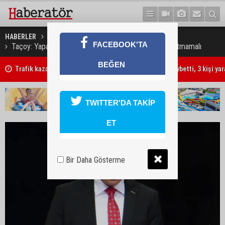
HABERLER
GÜNDEM
FACEBOOK'TA
Taçoy: Yapay zekâ demokrasiyi güçlendirmeli, zayıflatmamalı
BEĞEN
Trafik kazasında 85 yaşındaki Turan Obalı hayatını kaybetti, 3 kişi ya
TWITTER'DA TAKİP
ET
Bir Daha Gösterme