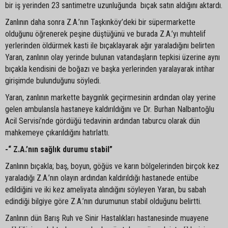
bir iş yerinden 23 santimetre uzunluğunda bıçak satın aldığını aktardı.
Zanlının daha sonra Z.A.’nın Taşkınköy’deki bir süpermarkette
olduğunu öğrenerek peşine düştüğünü ve burada Z.A.’yı muhtelif
yerlerinden öldürmek kasti ile bıçaklayarak ağır yaraladığını belirten
Yaran, zanlının olay yerinde bulunan vatandaşların tepkisi üzerine aynı
bıçakla kendisini de boğazı ve başka yerlerinden yaralayarak intihar
girişimde bulunduğunu söyledi.
Yaran, zanlının markette baygınlık geçirmesinin ardından olay yerine
gelen ambulansla hastaneye kaldırıldığını ve Dr. Burhan Nalbantoğlu
Acil Servisi’nde gördüğü tedavinin ardından taburcu olarak dün
mahkemeye çıkarıldığını hatırlattı.
-“ Z.A.’nın sağlık durumu stabil”
Zanlının bıçakla; baş, boyun, göğüs ve karın bölgelerinden birçok kez
yaraladığı Z.A.’nın olayın ardından kaldırıldığı hastanede entübe
edildiğini ve iki kez ameliyata alındığını söyleyen Yaran, bu sabah
edindiği bilgiye göre Z.A.’nın durumunun stabil olduğunu belirtti.
Zanlının dün Barış Ruh ve Sinir Hastalıkları hastanesinde muayene