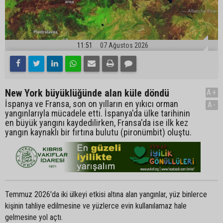
11:51
07 Ağustos 2026
New York büyüklüğünde alan küle döndü
A+
İspanya ve Fransa, son on yılların en yıkıcı orman
A-
yangınlarıyla mücadele etti. İspanya'da ülke tarihinin
en büyük yangını kaydedilirken, Fransa'da ise ilk kez
yangın kaynaklı bir fırtına bulutu (pironümbit) oluştu.
Temmuz 2026'da iki ülkeyi etkisi altına alan yangınlar, yüz binlerce
kişinin tahliye edilmesine ve yüzlerce evin kullanılamaz hale
gelmesine yol açtı.