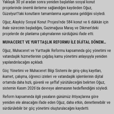
Yaklaşık 30 yıl aradan sonra yeniden başlatılan sosyal konut
projelerinde önemli ilerleme sağlandığını kaydeden Oğuz,
Güzelyurt’taki konutların tamamlanma aşamasına geldiğini söyledi.
Oğuz, Alayköy Sosyal Konut Projesi’nde 584 konut ve 6 dükkân için
ihale sürecinin başladığını, Gazimağusa Maraş ve Dikmen’deki
projelerde de planlama çalışmalarının sürdüğünü ifade etti.
MUHACERET VE YURTTAŞLIK REFORMU İLE DİJİTAL DÖNEM…
Oğuz, Muhaceret ve Yurttaşlık Reformu kapsamında göç yönetimi ve
vatandaşlık hizmetlerinin çağdaş kamu yönetimi anlayışıyla yeniden
yapılandırılacağını açıkladı.
Göç Yönetimi ve Muhaceret Bilgi Sistemi ile giriş-çıkış kayıtları,
ikamet, çalışma, öğrenci izinleri ve vatandaşlık işlemlerinin dijital
ortamda daha hızlı, güvenli ve şeffaf yürütüleceğini belirten Oğuz,
sistemin Kasım 2026’da devreye alınmasının hedeflendiğini söyledi.
Reform kapsamında ilgili yasaların günümüz ihtiyaçlarına göre
yeniden ele alınacağını ifade eden Oğuz, daha etkin, denetlenebilir ve
sürdürülebilir bir göç yönetimi oluşturulacağını kaydetti.