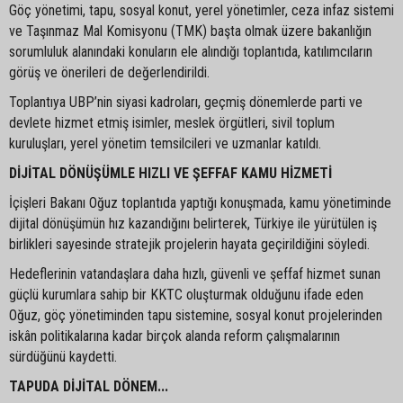
Göç yönetimi, tapu, sosyal konut, yerel yönetimler, ceza infaz sistemi
ve Taşınmaz Mal Komisyonu (TMK) başta olmak üzere bakanlığın
sorumluluk alanındaki konuların ele alındığı toplantıda, katılımcıların
görüş ve önerileri de değerlendirildi.
Toplantıya UBP’nin siyasi kadroları, geçmiş dönemlerde parti ve
devlete hizmet etmiş isimler, meslek örgütleri, sivil toplum
kuruluşları, yerel yönetim temsilcileri ve uzmanlar katıldı.
DİJİTAL DÖNÜŞÜMLE HIZLI VE ŞEFFAF KAMU HİZMETİ
İçişleri Bakanı Oğuz toplantıda yaptığı konuşmada, kamu yönetiminde
dijital dönüşümün hız kazandığını belirterek, Türkiye ile yürütülen iş
birlikleri sayesinde stratejik projelerin hayata geçirildiğini söyledi.
Hedeflerinin vatandaşlara daha hızlı, güvenli ve şeffaf hizmet sunan
güçlü kurumlara sahip bir KKTC oluşturmak olduğunu ifade eden
Oğuz, göç yönetiminden tapu sistemine, sosyal konut projelerinden
iskân politikalarına kadar birçok alanda reform çalışmalarının
sürdüğünü kaydetti.
TAPUDA DİJİTAL DÖNEM...