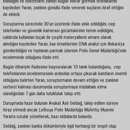
edildiğini ve doktorların zanlıyı bugün tekrar görmek istediklerini
kaydeden Yaran, zanlının gönüllü ifade vererek suçlarını itiraf ettiğini
de ekledi.
Soruşturma sürecinde 30’un üzerinde ifade elde edildiğini, cep
telefonları ve güvenlik kamerası görüntülerinin temin edildiğini,
saldırıda kullanılan bıçak ile çeşitli materyallerin emare olarak
alındığını kaydeden Yaran, kan örneklerinin DNA analizi için Ankara’ya
gönderildiğini ve toplanan parmak izlerinin Polis Genel Müdürlüğü’nde
incelemede olduğunu ifade etti.
Bugün itibariyle ifadesine başvurulacak 10 tanık bulunduğunu, cep
telefonlarının incelenmesinin ardından ortaya çıkacak kanıtların önemli
olduğunu belirten Yaran, soruşturmanın devam ettiğini ve zanlının
serbest kalması durumunda soruşturmaya müdahale etme
olasılığından 7 gün daha tutukluluk talep etti.
Duruşmada hazır bulunan Avukat Aslı Seldağ, talep edilen süreye
itiraz etmedi ancak Lefkoşa Polis Müdürlüğü Müfettiş Muavini
Yaran’a sorular yönelterek, bazı iddialarda bulundu.
Seldağ, zanlının banka dökümleriyle ilgili herhangi bir tespit olup