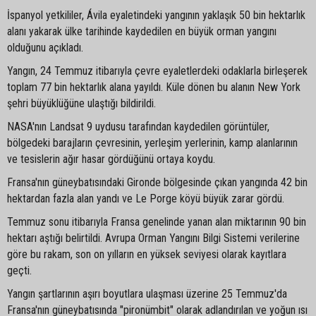
İspanyol yetkililer, Ávila eyaletindeki yangının yaklaşık 50 bin hektarlık
alanı yakarak ülke tarihinde kaydedilen en büyük orman yangını
olduğunu açıkladı.
Yangın, 24 Temmuz itibarıyla çevre eyaletlerdeki odaklarla birleşerek
toplam 77 bin hektarlık alana yayıldı. Küle dönen bu alanın New York
şehri büyüklüğüne ulaştığı bildirildi.
NASA'nın Landsat 9 uydusu tarafından kaydedilen görüntüler,
bölgedeki barajların çevresinin, yerleşim yerlerinin, kamp alanlarının
ve tesislerin ağır hasar gördüğünü ortaya koydu.
Fransa'nın güneybatısındaki Gironde bölgesinde çıkan yangında 42 bin
hektardan fazla alan yandı ve Le Porge köyü büyük zarar gördü.
Temmuz sonu itibarıyla Fransa genelinde yanan alan miktarının 90 bin
hektarı aştığı belirtildi. Avrupa Orman Yangını Bilgi Sistemi verilerine
göre bu rakam, son on yılların en yüksek seviyesi olarak kayıtlara
geçti.
Yangın şartlarının aşırı boyutlara ulaşması üzerine 25 Temmuz'da
Fransa'nın güneybatısında "pironümbit" olarak adlandırılan ve yoğun ısı