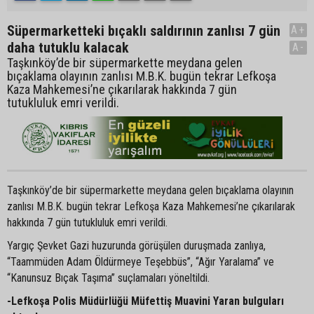
Süpermarketteki bıçaklı saldırının zanlısı 7 gün
A+
daha tutuklu kalacak
A-
Taşkınköy’de bir süpermarkette meydana gelen
bıçaklama olayının zanlısı M.B.K. bugün tekrar Lefkoşa
Kaza Mahkemesi’ne çıkarılarak hakkında 7 gün
tutukluluk emri verildi.
Taşkınköy’de bir süpermarkette meydana gelen bıçaklama olayının
zanlısı M.B.K. bugün tekrar Lefkoşa Kaza Mahkemesi’ne çıkarılarak
hakkında 7 gün tutukluluk emri verildi.
Yargıç Şevket Gazi huzurunda görüşülen duruşmada zanlıya,
“Taammüden Adam Öldürmeye Teşebbüs”, “Ağır Yaralama” ve
“Kanunsuz Bıçak Taşıma” suçlamaları yöneltildi.
-Lefkoşa Polis Müdürlüğü Müfettiş Muavini Yaran bulguları