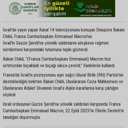
İsrail'de yayın yapan Kanal 14 televizyonuna konuşan Diaspora Bakanı
Chikli, Fransa Cumhurbaşkanı Emmanuel Macron'un
İsrail'in Gazze Şeridi'ne yönelik saldırılarını ateşkese rağmen
sürdürmesi karşısındaki tutumuna tepki gösterdi.
Bakan Chikli, "(Fransa Cumhurbaşkanı Emmanuel) Macron bizi
sırtımızdan bıçakladı ve bıçağı sıkıca çevirdi." ifadelerini kullandı.
Fransa'da İsrail'in pozisyonunu aşırı sağcı Ulusal Birlik (RN) Partisi'nin
desteklediğini belirten Bakan Chikli, Uluslararası Ceza Mahkemesi ve
Uluslararası Adalet Divanının İsrail'e ilişkin kararlarına karşı çıktığını
söyledi.
İsrail ordusunun Gazze Şeridi'ne yönelik saldırıları karşısında Fransa
Cumhurbaşkanı Emmanuel Macron, 22 Eylül 2025'te Filistin Devleti'ni
tanıdığını duyurmuştu.