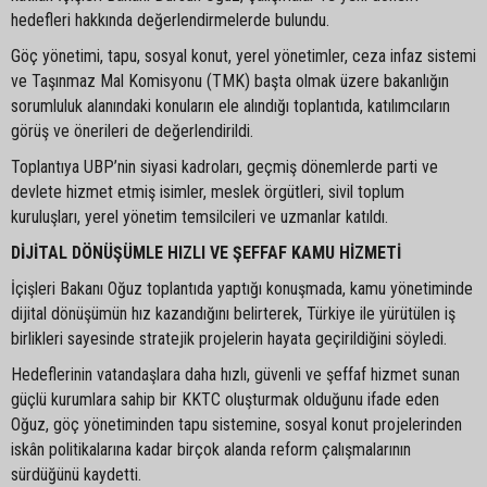
hedefleri hakkında değerlendirmelerde bulundu.
Göç yönetimi, tapu, sosyal konut, yerel yönetimler, ceza infaz sistemi
ve Taşınmaz Mal Komisyonu (TMK) başta olmak üzere bakanlığın
sorumluluk alanındaki konuların ele alındığı toplantıda, katılımcıların
görüş ve önerileri de değerlendirildi.
Toplantıya UBP’nin siyasi kadroları, geçmiş dönemlerde parti ve
devlete hizmet etmiş isimler, meslek örgütleri, sivil toplum
kuruluşları, yerel yönetim temsilcileri ve uzmanlar katıldı.
DİJİTAL DÖNÜŞÜMLE HIZLI VE ŞEFFAF KAMU HİZMETİ
İçişleri Bakanı Oğuz toplantıda yaptığı konuşmada, kamu yönetiminde
dijital dönüşümün hız kazandığını belirterek, Türkiye ile yürütülen iş
birlikleri sayesinde stratejik projelerin hayata geçirildiğini söyledi.
Hedeflerinin vatandaşlara daha hızlı, güvenli ve şeffaf hizmet sunan
güçlü kurumlara sahip bir KKTC oluşturmak olduğunu ifade eden
Oğuz, göç yönetiminden tapu sistemine, sosyal konut projelerinden
iskân politikalarına kadar birçok alanda reform çalışmalarının
sürdüğünü kaydetti.