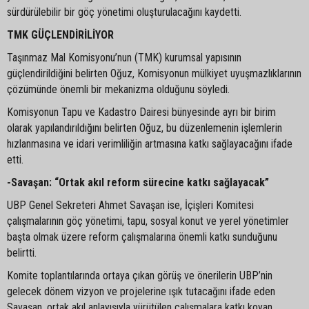
sürdürülebilir bir göç yönetimi oluşturulacağını kaydetti.
TMK GÜÇLENDİRİLİYOR
Taşınmaz Mal Komisyonu’nun (TMK) kurumsal yapısının
güçlendirildiğini belirten Oğuz, Komisyonun mülkiyet uyuşmazlıklarının
çözümünde önemli bir mekanizma olduğunu söyledi.
Komisyonun Tapu ve Kadastro Dairesi bünyesinde ayrı bir birim
olarak yapılandırıldığını belirten Oğuz, bu düzenlemenin işlemlerin
hızlanmasına ve idari verimliliğin artmasına katkı sağlayacağını ifade
etti.
-Savaşan: “Ortak akıl reform sürecine katkı sağlayacak”
UBP Genel Sekreteri Ahmet Savaşan ise, İçişleri Komitesi
çalışmalarının göç yönetimi, tapu, sosyal konut ve yerel yönetimler
başta olmak üzere reform çalışmalarına önemli katkı sunduğunu
belirtti.
Komite toplantılarında ortaya çıkan görüş ve önerilerin UBP’nin
gelecek dönem vizyon ve projelerine ışık tutacağını ifade eden
Savaşan, ortak akıl anlayışıyla yürütülen çalışmalara katkı koyan