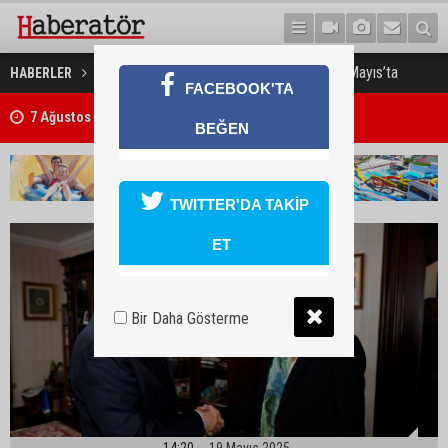
Tatar-Holguin görüşmesi 26 Mayıs’ta
HABERLER
GÜNDEM
7 Ağustos 2026 Döviz Kurları
FACEBOOK'TA
Trafik kazasında 85 yaşındaki Turan Obalı hayatını kaybetti, 3 kişi ya
BEĞEN
TWITTER'DA TAKİP
ET
Bir Daha Gösterme
14:20
19 Mayıs 2025