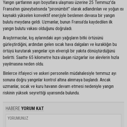
Yangın şartlarının aşırı boyutlara ulaşması üzerine 25 Temmuz'da
Fransa'nın güneybatısında "pironümbit" olarak adlandırılan ve yoğun ısı
kaynaklı yükselen konvektif enerjiyle beslenen devasa bir yangın
bulutu meydana geldi. Uzmanlar, bunun Fransa'da kaydedilen ilk
yangın bulutu vakası olduğunu doğruladı.
Araştırmacılar, kış aylarındaki aşırı yağışların bitki örtüsünü
gürleştirdiğini, ardından gelen sıcak hava dalgaları ve kuraklığın bu
örtüyü kurutarak yangınlar için elverişli bir yakıta dönüştürdüğünü
belirtti. Saatte 65 kilometre hıza ulaşan rüzgarlar ise alevlerin hızla
yayılmasına neden oldu.
Binlerce itfaiyeci ve askeri personelin müdahalesiyle temmuz ayı
sonuna doğru yangınlar kontrol altına alınmaya başlandı. Ancak
uzmanlar, sıcak ve kuru havanın devam etmesi nedeniyle yangın
riskinin yüksek seyrettiği uyarısında bulundu.
HABERE
YORUM KAT