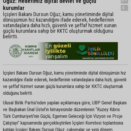
Oğuz: Hedefimiz dijital devlet ve güçlü
A+
kurumlar
A-
İçişleri Bakanı Dursun Oğuz, kamu yönetiminde dijital
dönüşümün hız kazandığını ifade ederek, hedeflerinin
vatandaşlara daha hızlı, güvenli ve şeffaf hizmet sunan
güçlü kurumlara sahip bir KKTC oluşturmak olduğunu
belirtti.
İçişleri Bakanı Dursun Oğuz, kamu yönetiminde dijital dönüşümün hız
kazandığını ifade ederek, hedeflerinin vatandaşlara daha hızlı, güvenli
ve şeffaf hizmet sunan güçlü kurumlara sahip bir KKTC oluşturmak
olduğunu belirtti.
Ulusal Birlik Partisi’nden yapılan açıklamaya göre, UBP Genel Başkanı
ve Başbakan Ünal Üstel’in himayesinde düzenlenen “Kuzey Kıbrıs
Türk Cumhuriyeti’nin Güçlü, Egemen Geleceği İçin Vizyon ve Proje
Çalıştayı” kapsamında gerçekleştirilen İçişleri Komitesi toplantısına
katılan İçişleri Bakanı Dursun Oğuz, çalışmalar ve yeni dönem