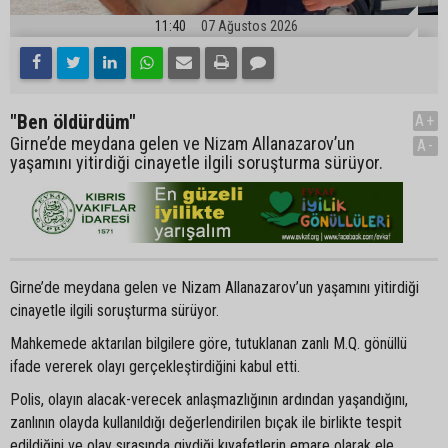
11:40
07 Ağustos 2026
"Ben öldürdüm"
A+
Girne’de meydana gelen ve Nizam Allanazarov’un
A-
yaşamını yitirdiği cinayetle ilgili soruşturma sürüyor.
Girne’de meydana gelen ve Nizam Allanazarov’un yaşamını yitirdiği
cinayetle ilgili soruşturma sürüyor.
Mahkemede aktarılan bilgilere göre, tutuklanan zanlı M.Q. gönüllü
ifade vererek olayı gerçekleştirdiğini kabul etti.
Polis, olayın alacak-verecek anlaşmazlığının ardından yaşandığını,
zanlının olayda kullanıldığı değerlendirilen bıçak ile birlikte tespit
edildiğini ve olay sırasında giydiği kıyafetlerin emare olarak ele