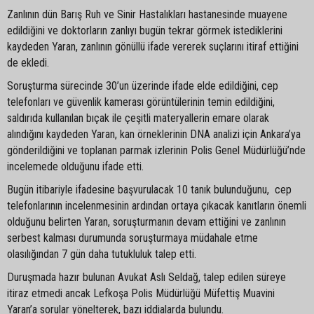
Zanlının dün Barış Ruh ve Sinir Hastalıkları hastanesinde muayene
edildiğini ve doktorların zanlıyı bugün tekrar görmek istediklerini
kaydeden Yaran, zanlının gönüllü ifade vererek suçlarını itiraf ettiğini
de ekledi.
Soruşturma sürecinde 30’un üzerinde ifade elde edildiğini, cep
telefonları ve güvenlik kamerası görüntülerinin temin edildiğini,
saldırıda kullanılan bıçak ile çeşitli materyallerin emare olarak
alındığını kaydeden Yaran, kan örneklerinin DNA analizi için Ankara’ya
gönderildiğini ve toplanan parmak izlerinin Polis Genel Müdürlüğü’nde
incelemede olduğunu ifade etti.
Bugün itibariyle ifadesine başvurulacak 10 tanık bulunduğunu, cep
telefonlarının incelenmesinin ardından ortaya çıkacak kanıtların önemli
olduğunu belirten Yaran, soruşturmanın devam ettiğini ve zanlının
serbest kalması durumunda soruşturmaya müdahale etme
olasılığından 7 gün daha tutukluluk talep etti.
Duruşmada hazır bulunan Avukat Aslı Seldağ, talep edilen süreye
itiraz etmedi ancak Lefkoşa Polis Müdürlüğü Müfettiş Muavini
Yaran’a sorular yönelterek, bazı iddialarda bulundu.