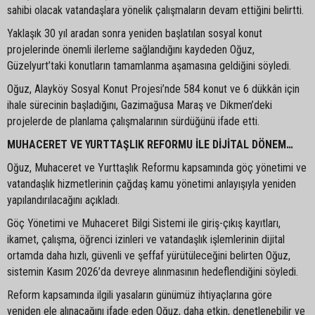
sahibi olacak vatandaşlara yönelik çalışmaların devam ettiğini belirtti.
Yaklaşık 30 yıl aradan sonra yeniden başlatılan sosyal konut
projelerinde önemli ilerleme sağlandığını kaydeden Oğuz,
Güzelyurt’taki konutların tamamlanma aşamasına geldiğini söyledi.
Oğuz, Alayköy Sosyal Konut Projesi’nde 584 konut ve 6 dükkân için
ihale sürecinin başladığını, Gazimağusa Maraş ve Dikmen’deki
projelerde de planlama çalışmalarının sürdüğünü ifade etti.
MUHACERET VE YURTTAŞLIK REFORMU İLE DİJİTAL DÖNEM…
Oğuz, Muhaceret ve Yurttaşlık Reformu kapsamında göç yönetimi ve
vatandaşlık hizmetlerinin çağdaş kamu yönetimi anlayışıyla yeniden
yapılandırılacağını açıkladı.
Göç Yönetimi ve Muhaceret Bilgi Sistemi ile giriş-çıkış kayıtları,
ikamet, çalışma, öğrenci izinleri ve vatandaşlık işlemlerinin dijital
ortamda daha hızlı, güvenli ve şeffaf yürütüleceğini belirten Oğuz,
sistemin Kasım 2026’da devreye alınmasının hedeflendiğini söyledi.
Reform kapsamında ilgili yasaların günümüz ihtiyaçlarına göre
yeniden ele alınacağını ifade eden Oğuz, daha etkin, denetlenebilir ve