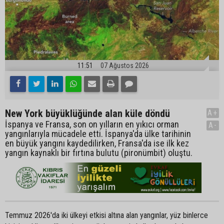
11:51
07 Ağustos 2026
New York büyüklüğünde alan küle döndü
A+
İspanya ve Fransa, son on yılların en yıkıcı orman
A-
yangınlarıyla mücadele etti. İspanya'da ülke tarihinin
en büyük yangını kaydedilirken, Fransa'da ise ilk kez
yangın kaynaklı bir fırtına bulutu (pironümbit) oluştu.
Temmuz 2026'da iki ülkeyi etkisi altına alan yangınlar, yüz binlerce