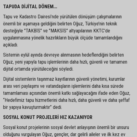
TAPUDA DİJİTAL DÖNEM...
Tapu ve Kadastro Dairesi’nde yürütülen dönüşüm çalışmalarının
önemli bir aşamaya geldiğini belirten Oğuz, Türkiye’nin teknik
desteğiyle "TAKBİS" ve "MAKSİS" altyapılarının KKTC’de
uygulanmasına yönelik hazırlıkların büyük ölçüde tamamlandığını
açıkladı.
Sistemin eylül ayında devreye alınmasının hedeflendiğini belirten
Oğuz, yeni yapıyla tapu işlemlerinin daha hızlı, güvenli ve tamamen
dijital ortamda yürütüleceğini söyledi.
Dijital sistemlerin taşınmaz kayıtlarının güvenli yönetimi, kurumlar
arası veri paylaşımı ve vatandaşların işlemlerini daha kısa sürede
tamamlaması açısından önemli katkı sağlayacağını ifade eden Oğuz,
“Hedefimiz tapu hizmetlerini daha hızlı, daha güvenli ve daha şeffaf
bir yapıya kavuşturmaktır” dedi.
SOSYAL KONUT PROJELERİ HIZ KAZANIYOR
Sosyal konut projelerinin sosyal devlet anlayışının önemli bir unsuru
olduğunu vurgulayan Oğuz, gençler, dar gelirli aileler ve ilk kez ev