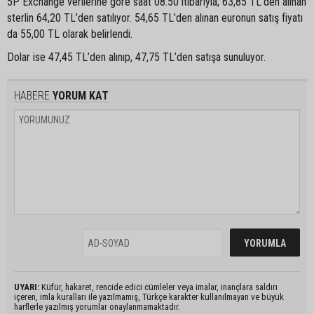
5P Exchange verilerine göre saat 08.50 itibarıyla; 63,85 TL’den alınan
sterlin 64,20 TL’den satılıyor. 54,65 TL’den alınan euronun satış fiyatı
da 55,00 TL olarak belirlendi.
Dolar ise 47,45 TL’den alınıp, 47,75 TL’den satışa sunuluyor.
HABERE
YORUM KAT
UYARI:
Küfür, hakaret, rencide edici cümleler veya imalar, inançlara saldırı
içeren, imla kuralları ile yazılmamış, Türkçe karakter kullanılmayan ve büyük
harflerle yazılmış yorumlar onaylanmamaktadır.