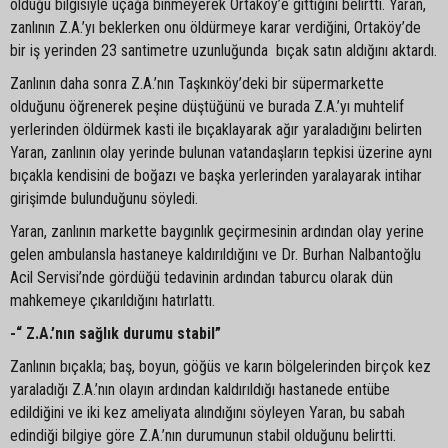
olduğu bilgisiyle uçağa binmeyerek Ortaköy’e gittiğini belirtti. Yaran,
zanlının Z.A.’yı beklerken onu öldürmeye karar verdiğini, Ortaköy’de
bir iş yerinden 23 santimetre uzunluğunda bıçak satın aldığını aktardı.
Zanlının daha sonra Z.A.’nın Taşkınköy’deki bir süpermarkette
olduğunu öğrenerek peşine düştüğünü ve burada Z.A.’yı muhtelif
yerlerinden öldürmek kasti ile bıçaklayarak ağır yaraladığını belirten
Yaran, zanlının olay yerinde bulunan vatandaşların tepkisi üzerine aynı
bıçakla kendisini de boğazı ve başka yerlerinden yaralayarak intihar
girişimde bulunduğunu söyledi.
Yaran, zanlının markette baygınlık geçirmesinin ardından olay yerine
gelen ambulansla hastaneye kaldırıldığını ve Dr. Burhan Nalbantoğlu
Acil Servisi’nde gördüğü tedavinin ardından taburcu olarak dün
mahkemeye çıkarıldığını hatırlattı.
-“ Z.A.’nın sağlık durumu stabil”
Zanlının bıçakla; baş, boyun, göğüs ve karın bölgelerinden birçok kez
yaraladığı Z.A.’nın olayın ardından kaldırıldığı hastanede entübe
edildiğini ve iki kez ameliyata alındığını söyleyen Yaran, bu sabah
edindiği bilgiye göre Z.A.’nın durumunun stabil olduğunu belirtti.