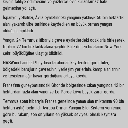
kişinin tahliye edilmesine ve yüzlerce evin kullanılamaz hale
gelmesine yol açtı.
İspanyol yetkililer, Ávila eyaletindeki yangının yaklaşık 50 bin hektarlık
alanı yakarak ülke tarihinde kaydedilen en büyük orman yangını
olduğunu açıkladı.
Yangın, 24 Temmuz itibarıyla çevre eyaletlerdeki odaklarla birleşerek
toplam 77 bin hektarlık alana yayıldı. Küle dönen bu alanın New York
şehri büyüklüğüne ulaştığı bildirildi.
NASA'nın Landsat 9 uydusu tarafından kaydedilen görüntüler,
bölgedeki barajların çevresinin, yerleşim yerlerinin, kamp alanlarının
ve tesislerin ağır hasar gördüğünü ortaya koydu.
Fransa'nın güneybatısındaki Gironde bölgesinde çıkan yangında 42 bin
hektardan fazla alan yandı ve Le Porge köyü büyük zarar gördü.
Temmuz sonu itibarıyla Fransa genelinde yanan alan miktarının 90 bin
hektarı aştığı belirtildi. Avrupa Orman Yangını Bilgi Sistemi verilerine
göre bu rakam, son on yılların en yüksek seviyesi olarak kayıtlara
geçti.