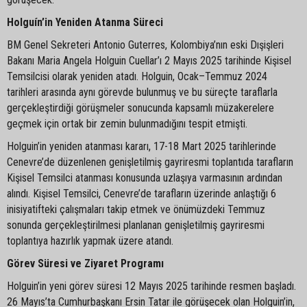
Holguín’in Yeniden Atanma Süreci
BM Genel Sekreteri Antonio Guterres, Kolombiya’nın eski Dışişleri
Bakanı Maria Angela Holguin Cuellar’ı 2 Mayıs 2025 tarihinde Kişisel
Temsilcisi olarak yeniden atadı. Holguin, Ocak–Temmuz 2024
tarihleri arasında aynı görevde bulunmuş ve bu süreçte taraflarla
gerçekleştirdiği görüşmeler sonucunda kapsamlı müzakerelere
geçmek için ortak bir zemin bulunmadığını tespit etmişti.
Holguin’in yeniden atanması kararı, 17-18 Mart 2025 tarihlerinde
Cenevre’de düzenlenen genişletilmiş gayriresmi toplantıda tarafların
Kişisel Temsilci atanması konusunda uzlaşıya varmasının ardından
alındı. Kişisel Temsilci, Cenevre’de tarafların üzerinde anlaştığı 6
inisiyatifteki çalışmaları takip etmek ve önümüzdeki Temmuz
sonunda gerçekleştirilmesi planlanan genişletilmiş gayriresmi
toplantıya hazırlık yapmak üzere atandı.
Görev Süresi ve Ziyaret Programı
Holguin’in yeni görev süresi 12 Mayıs 2025 tarihinde resmen başladı.
26 Mayıs’ta Cumhurbaşkanı Ersin Tatar ile görüşecek olan Holguin’in,