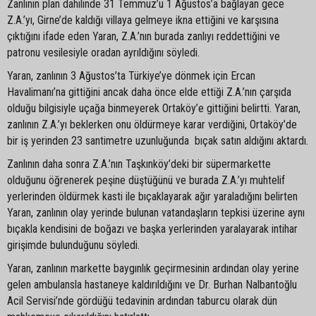
Zanlının plan dahilinde 31 Temmuz’u 1 Ağustos’a bağlayan gece
Z.A.’yı, Girne’de kaldığı villaya gelmeye ikna ettiğini ve karşısına
çıktığını ifade eden Yaran, Z.A.’nın burada zanlıyı reddettiğini ve
patronu vesilesiyle oradan ayrıldığını söyledi.
Yaran, zanlının 3 Ağustos’ta Türkiye’ye dönmek için Ercan
Havalimanı’na gittiğini ancak daha önce elde ettiği Z.A.’nın çarşıda
olduğu bilgisiyle uçağa binmeyerek Ortaköy’e gittiğini belirtti. Yaran,
zanlının Z.A.’yı beklerken onu öldürmeye karar verdiğini, Ortaköy’de
bir iş yerinden 23 santimetre uzunluğunda bıçak satın aldığını aktardı.
Zanlının daha sonra Z.A.’nın Taşkınköy’deki bir süpermarkette
olduğunu öğrenerek peşine düştüğünü ve burada Z.A.’yı muhtelif
yerlerinden öldürmek kasti ile bıçaklayarak ağır yaraladığını belirten
Yaran, zanlının olay yerinde bulunan vatandaşların tepkisi üzerine aynı
bıçakla kendisini de boğazı ve başka yerlerinden yaralayarak intihar
girişimde bulunduğunu söyledi.
Yaran, zanlının markette baygınlık geçirmesinin ardından olay yerine
gelen ambulansla hastaneye kaldırıldığını ve Dr. Burhan Nalbantoğlu
Acil Servisi’nde gördüğü tedavinin ardından taburcu olarak dün