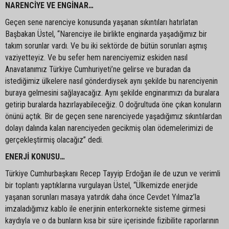
NARENCİYE VE ENGİNAR…
Geçen sene narenciye konusunda yaşanan sıkıntıları hatırlatan
Başbakan Üstel, “Narenciye ile birlikte enginarda yaşadığımız bir
takım sorunlar vardı. Ve bu iki sektörde de bütün sorunları aşmış
vaziyetteyiz. Ve bu sefer hem narenciyemiz eskiden nasıl
Anavatanımız Türkiye Cumhuriyeti’ne gelirse ve buradan da
istediğimiz ülkelere nasıl gönderdiysek aynı şekilde bu narenciyenin
buraya gelmesini sağlayacağız. Aynı şekilde enginarımızı da buralara
getirip buralarda hazırlayabileceğiz. O doğrultuda öne çıkan konuların
önünü açtık. Bir de geçen sene narenciyede yaşadığımız sıkıntılardan
dolayı dalında kalan narenciyeden gecikmiş olan ödemelerimizi de
gerçekleştirmiş olacağız” dedi.
ENERJİ KONUSU…
Türkiye Cumhurbaşkanı Recep Tayyip Erdoğan ile de uzun ve verimli
bir toplantı yaptıklarına vurgulayan Üstel, “Ülkemizde enerjide
yaşanan sorunları masaya yatırdık daha önce Cevdet Yılmaz’la
imzaladığımız kablo ile enerjinin enterkornekte sisteme girmesi
kaydıyla ve o da bunların kısa bir süre içerisinde fizibilite raporlarının