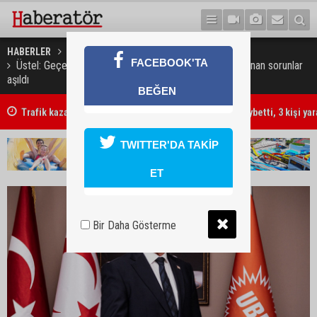
HABERLER
GÜNDEM
FACEBOOK'TA
Üstel: Geçen yıl narenciye ve enginar ihracatında yaşanan sorunlar
aşıldı
BEĞEN
Trafik kazasında 85 yaşındaki Turan Obalı hayatını kaybetti, 3 kişi ya
TWITTER'DA TAKİP
ET
Bir Daha Gösterme