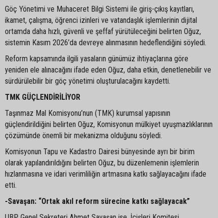
Göç Yönetimi ve Muhaceret Bilgi Sistemi ile giriş-çıkış kayıtları,
ikamet, çalışma, öğrenci izinleri ve vatandaşlık işlemlerinin dijital
ortamda daha hızlı, güvenli ve şeffaf yürütüleceğini belirten Oğuz,
sistemin Kasım 2026’da devreye alınmasının hedeflendiğini söyledi.
Reform kapsamında ilgili yasaların günümüz ihtiyaçlarına göre
yeniden ele alınacağını ifade eden Oğuz, daha etkin, denetlenebilir ve
sürdürülebilir bir göç yönetimi oluşturulacağını kaydetti.
TMK GÜÇLENDİRİLİYOR
Taşınmaz Mal Komisyonu’nun (TMK) kurumsal yapısının
güçlendirildiğini belirten Oğuz, Komisyonun mülkiyet uyuşmazlıklarının
çözümünde önemli bir mekanizma olduğunu söyledi.
Komisyonun Tapu ve Kadastro Dairesi bünyesinde ayrı bir birim
olarak yapılandırıldığını belirten Oğuz, bu düzenlemenin işlemlerin
hızlanmasına ve idari verimliliğin artmasına katkı sağlayacağını ifade
etti.
-Savaşan: “Ortak akıl reform sürecine katkı sağlayacak”
UBP Genel Sekreteri Ahmet Savaşan ise, İçişleri Komitesi