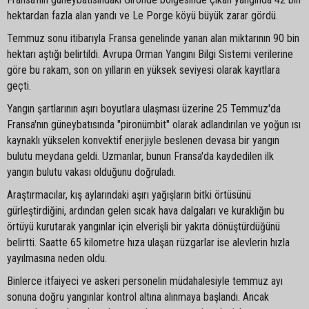
hektardan fazla alan yandı ve Le Porge köyü büyük zarar gördü.
Temmuz sonu itibarıyla Fransa genelinde yanan alan miktarının 90 bin
hektarı aştığı belirtildi. Avrupa Orman Yangını Bilgi Sistemi verilerine
göre bu rakam, son on yılların en yüksek seviyesi olarak kayıtlara
geçti.
Yangın şartlarının aşırı boyutlara ulaşması üzerine 25 Temmuz'da
Fransa'nın güneybatısında "pironümbit" olarak adlandırılan ve yoğun ısı
kaynaklı yükselen konvektif enerjiyle beslenen devasa bir yangın
bulutu meydana geldi. Uzmanlar, bunun Fransa'da kaydedilen ilk
yangın bulutu vakası olduğunu doğruladı.
Araştırmacılar, kış aylarındaki aşırı yağışların bitki örtüsünü
gürleştirdiğini, ardından gelen sıcak hava dalgaları ve kuraklığın bu
örtüyü kurutarak yangınlar için elverişli bir yakıta dönüştürdüğünü
belirtti. Saatte 65 kilometre hıza ulaşan rüzgarlar ise alevlerin hızla
yayılmasına neden oldu.
Binlerce itfaiyeci ve askeri personelin müdahalesiyle temmuz ayı
sonuna doğru yangınlar kontrol altına alınmaya başlandı. Ancak