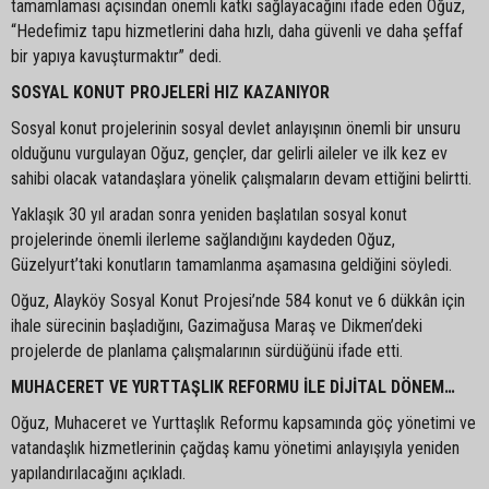
tamamlaması açısından önemli katkı sağlayacağını ifade eden Oğuz,
“Hedefimiz tapu hizmetlerini daha hızlı, daha güvenli ve daha şeffaf
bir yapıya kavuşturmaktır” dedi.
SOSYAL KONUT PROJELERİ HIZ KAZANIYOR
Sosyal konut projelerinin sosyal devlet anlayışının önemli bir unsuru
olduğunu vurgulayan Oğuz, gençler, dar gelirli aileler ve ilk kez ev
sahibi olacak vatandaşlara yönelik çalışmaların devam ettiğini belirtti.
Yaklaşık 30 yıl aradan sonra yeniden başlatılan sosyal konut
projelerinde önemli ilerleme sağlandığını kaydeden Oğuz,
Güzelyurt’taki konutların tamamlanma aşamasına geldiğini söyledi.
Oğuz, Alayköy Sosyal Konut Projesi’nde 584 konut ve 6 dükkân için
ihale sürecinin başladığını, Gazimağusa Maraş ve Dikmen’deki
projelerde de planlama çalışmalarının sürdüğünü ifade etti.
MUHACERET VE YURTTAŞLIK REFORMU İLE DİJİTAL DÖNEM…
Oğuz, Muhaceret ve Yurttaşlık Reformu kapsamında göç yönetimi ve
vatandaşlık hizmetlerinin çağdaş kamu yönetimi anlayışıyla yeniden
yapılandırılacağını açıkladı.