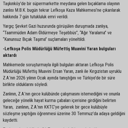
Taşkınköy’de bir süpermarkette meydana gelen bıçaklama olayının
zanlısı M.B.K. bugün tekrar Lefkoşa Kaza Mahkemesi’ne çıkarılarak
hakkında 7 gün tutukluluk emri verildi.
Yargıç Şevket Gazi huzurunda görüşülen duruşmada zanlıya,
“Taammüden Adam Öldürmeye Teşebbüs”, “Ağır Yaralama” ve
“Kanunsuz Bıçak Taşıma” suçlamaları yöneltildi.
-Lefkoşa Polis Müdürlüğü Müfettiş Muavini Yaran bulguları
aktardı
Mahkemede soruşturmayla ilgili bulguları aktaran Lefkoşa Polis
Müdürlüğü Müfettiş Muavini Ersan Yaran, zanlı ile Kırgızistan uyruklu
Z.A.’nın 2026 yılının Ocak ayında tanıştığını ve Türkiye’de bir süre
birlikte olduklarını söyledi.
Zanlının, Z.A.’nın gece kulübünde çalışmasını istemediğini ve onunla
geleceğe yönelik hayat kurma çabaları içerisine girdiğini belirten
Yaran, zanlının, Z.A.’nın KKTC’ye gelerek bir gece kulübüyle
sözleşme yaptığını öğrenmesi üzerine 30 Temmuz’da adaya geldiğini
kaydetti.