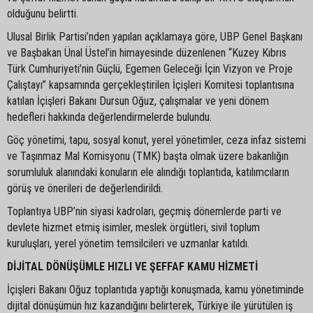
olduğunu belirtti.
Ulusal Birlik Partisi’nden yapılan açıklamaya göre, UBP Genel Başkanı
ve Başbakan Ünal Üstel’in himayesinde düzenlenen “Kuzey Kıbrıs
Türk Cumhuriyeti’nin Güçlü, Egemen Geleceği İçin Vizyon ve Proje
Çalıştayı” kapsamında gerçekleştirilen İçişleri Komitesi toplantısına
katılan İçişleri Bakanı Dursun Oğuz, çalışmalar ve yeni dönem
hedefleri hakkında değerlendirmelerde bulundu.
Göç yönetimi, tapu, sosyal konut, yerel yönetimler, ceza infaz sistemi
ve Taşınmaz Mal Komisyonu (TMK) başta olmak üzere bakanlığın
sorumluluk alanındaki konuların ele alındığı toplantıda, katılımcıların
görüş ve önerileri de değerlendirildi.
Toplantıya UBP’nin siyasi kadroları, geçmiş dönemlerde parti ve
devlete hizmet etmiş isimler, meslek örgütleri, sivil toplum
kuruluşları, yerel yönetim temsilcileri ve uzmanlar katıldı.
DİJİTAL DÖNÜŞÜMLE HIZLI VE ŞEFFAF KAMU HİZMETİ
İçişleri Bakanı Oğuz toplantıda yaptığı konuşmada, kamu yönetiminde
dijital dönüşümün hız kazandığını belirterek, Türkiye ile yürütülen iş