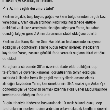
mahkemeye çıkarıldığını hatırlattı.
-“ Z.A.’nın sağlık durumu stabil”
Zanlının bıçakla; baş, boyun, göğüs ve karın bölgelerinden birçok kez
yaraladığı Z.A.’nın olayın ardından kaldırıldığı hastanede entübe
edildiğini ve iki kez ameliyata alındığını söyleyen Yaran, bu sabah
edindiği bilgiye göre Z.A.’nın durumunun stabil olduğunu belirtti.
Zanlının dün Barış Ruh ve Sinir Hastalıkları hastanesinde muayene
edildiğini ve doktorların zanlıyı bugün tekrar görmek istediklerini
kaydeden Yaran, zanlının gönüllü ifade vererek suçlarını itiraf ettiğini
de ekledi.
Soruşturma sürecinde 30’un üzerinde ifade elde edildiğini, cep
telefonları ve güvenlik kamerası görüntülerinin temin edildiğini,
saldırıda kullanılan bıçak ile çeşitli materyallerin emare olarak
alındığını kaydeden Yaran, kan örneklerinin DNA analizi için Ankara’ya
gönderildiğini ve toplanan parmak izlerinin Polis Genel Müdürlüğü’nde
incelemede olduğunu ifade etti.
Bugün itibariyle ifadesine başvurulacak 10 tanık bulunduğunu, cep
telefonlarının incelenmesinin ardından ortaya çıkacak kanıtların önemli