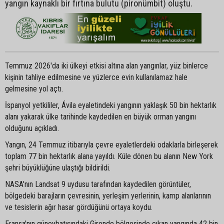
yangın kaynaklı bir fırtına bulutu (pironümbit) oluştu.
Temmuz 2026'da iki ülkeyi etkisi altına alan yangınlar, yüz binlerce
kişinin tahliye edilmesine ve yüzlerce evin kullanılamaz hale
gelmesine yol açtı.
İspanyol yetkililer, Ávila eyaletindeki yangının yaklaşık 50 bin hektarlık
alanı yakarak ülke tarihinde kaydedilen en büyük orman yangını
olduğunu açıkladı.
Yangın, 24 Temmuz itibarıyla çevre eyaletlerdeki odaklarla birleşerek
toplam 77 bin hektarlık alana yayıldı. Küle dönen bu alanın New York
şehri büyüklüğüne ulaştığı bildirildi.
NASA'nın Landsat 9 uydusu tarafından kaydedilen görüntüler,
bölgedeki barajların çevresinin, yerleşim yerlerinin, kamp alanlarının
ve tesislerin ağır hasar gördüğünü ortaya koydu.
Fransa'nın güneybatısındaki Gironde bölgesinde çıkan yangında 42 bin