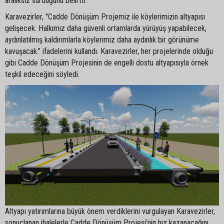
aralıksız sürdüğünü belirtti.
Karavezirler, "Cadde Dönüşüm Projemiz ile köylerimizin altyapısı
gelişecek. Halkımız daha güvenli ortamlarda yürüyüş yapabilecek,
aydınlatılmış kaldırımlarla köylerimiz daha aydınlık bir görünüme
kavuşacak." ifadelerini kullandı. Karavezirler, her projelerinde olduğu
gibi Cadde Dönüşüm Projesinin de engelli dostu altyapısıyla örnek
teşkil edeceğini söyledi.
Altyapı yatırımlarına büyük önem verdiklerini vurgulayan Karavezirler,
sonuçlanan ihalelerle Cadde Dönüşüm Projesi'nin hız kazanacağını