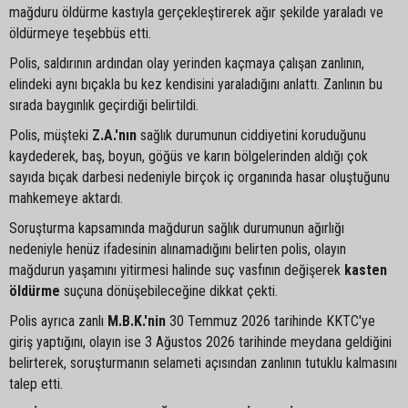
mağduru öldürme kastıyla gerçekleştirerek ağır şekilde yaraladı ve
öldürmeye teşebbüs etti.
Polis, saldırının ardından olay yerinden kaçmaya çalışan zanlının,
elindeki aynı bıçakla bu kez kendisini yaraladığını anlattı. Zanlının bu
sırada baygınlık geçirdiği belirtildi.
Polis, müşteki
Z.A.'nın
sağlık durumunun ciddiyetini koruduğunu
kaydederek, baş, boyun, göğüs ve karın bölgelerinden aldığı çok
sayıda bıçak darbesi nedeniyle birçok iç organında hasar oluştuğunu
mahkemeye aktardı.
Soruşturma kapsamında mağdurun sağlık durumunun ağırlığı
nedeniyle henüz ifadesinin alınamadığını belirten polis, olayın
mağdurun yaşamını yitirmesi halinde suç vasfının değişerek
kasten
öldürme
suçuna dönüşebileceğine dikkat çekti.
Polis ayrıca zanlı
M.B.K.'nin
30 Temmuz 2026 tarihinde KKTC'ye
giriş yaptığını, olayın ise 3 Ağustos 2026 tarihinde meydana geldiğini
belirterek, soruşturmanın selameti açısından zanlının tutuklu kalmasını
talep etti.