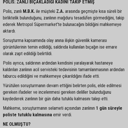
POLİS: ZANLI BIÇAKLADIĞI KADINI TAKİP ETMİŞ
Polis, zanlı
M.B.K.
ile müşteki
Z.A.
arasında geçmişte kısa süreli bir
birliktelik bulunduğunu, zanlının mağduru tesadüfen görmediğini, takip
ederek Metropol Süpermarket'te bulunacağını bildiğini mahkemeye
aktardı.
Soruşturma kapsamında olay anına ilişkin güvenlik kamerası
görüntülerinin temin edildiği, saldırıda kullanılan bıçağın ise emare
olarak zapt edildiği belirtildi.
Polis ayrıca, saldırının ardından kendisini yaralayarak hastaneye
kaldırılan zanlının acil servisteki tedavisinin tamamlanmasının ardından
taburcu edildiğini ve mahkemeye çıkarıldığını ifade etti.
Yürütülen soruşturmanın devam ettiğini belirten polis, elde edilmesi
gereken ifadeler ve incelenmesi gereken deliller bulunduğunu
kaydederek zanlının bir gün daha tutuklu kalmasını talep etti.
Mahkeme, soruşturmanın selameti açısından zanlının
1 gün süreyle
poliste tutuklu kalmasına
emir verdi.
NE OLMUŞTU?