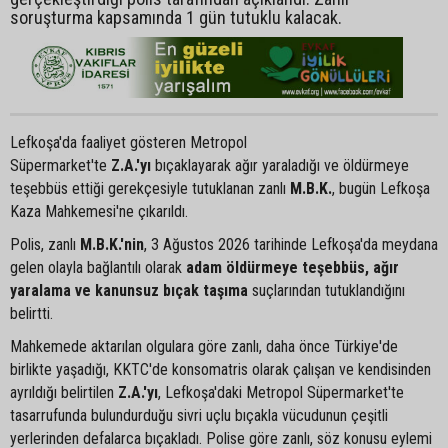
soruşturma kapsamında 1 gün tutuklu kalacak.
Lefkoşa'da faaliyet gösteren Metropol
Süpermarket'te
Z.A.'yı
bıçaklayarak ağır yaraladığı ve öldürmeye
teşebbüs ettiği gerekçesiyle tutuklanan zanlı
M.B.K.
, bugün Lefkoşa
Kaza Mahkemesi'ne çıkarıldı.
Polis, zanlı
M.B.K.'nin
, 3 Ağustos 2026 tarihinde Lefkoşa'da meydana
gelen olayla bağlantılı olarak
adam öldürmeye teşebbüs, ağır
yaralama ve kanunsuz bıçak taşıma
suçlarından tutuklandığını
belirtti.
Mahkemede aktarılan olgulara göre zanlı, daha önce Türkiye'de
birlikte yaşadığı, KKTC'de konsomatris olarak çalışan ve kendisinden
ayrıldığı belirtilen
Z.A.'yı
, Lefkoşa'daki Metropol Süpermarket'te
tasarrufunda bulundurduğu sivri uçlu bıçakla vücudunun çeşitli
yerlerinden defalarca bıçakladı. Polise göre zanlı, söz konusu eylemi