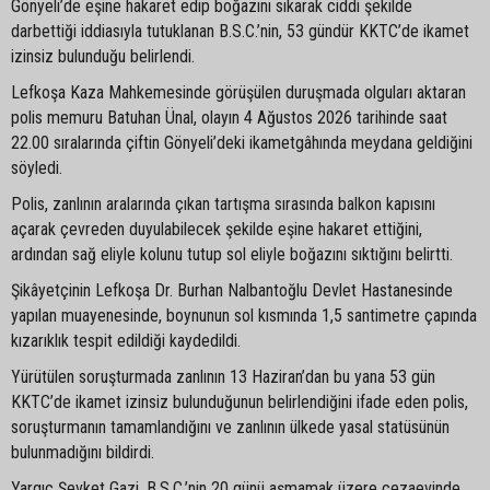
Gönyeli’de eşine hakaret edip boğazını sıkarak ciddi şekilde
darbettiği iddiasıyla tutuklanan B.S.C.’nin, 53 gündür KKTC’de ikamet
izinsiz bulunduğu belirlendi.
Lefkoşa Kaza Mahkemesinde görüşülen duruşmada olguları aktaran
polis memuru Batuhan Ünal, olayın 4 Ağustos 2026 tarihinde saat
22.00 sıralarında çiftin Gönyeli’deki ikametgâhında meydana geldiğini
söyledi.
Polis, zanlının aralarında çıkan tartışma sırasında balkon kapısını
açarak çevreden duyulabilecek şekilde eşine hakaret ettiğini,
ardından sağ eliyle kolunu tutup sol eliyle boğazını sıktığını belirtti.
Şikâyetçinin Lefkoşa Dr. Burhan Nalbantoğlu Devlet Hastanesinde
yapılan muayenesinde, boynunun sol kısmında 1,5 santimetre çapında
kızarıklık tespit edildiği kaydedildi.
Yürütülen soruşturmada zanlının 13 Haziran’dan bu yana 53 gün
KKTC’de ikamet izinsiz bulunduğunun belirlendiğini ifade eden polis,
soruşturmanın tamamlandığını ve zanlının ülkede yasal statüsünün
bulunmadığını bildirdi.
Yargıç Şevket Gazi, B.S.C.’nin 20 günü aşmamak üzere cezaevinde