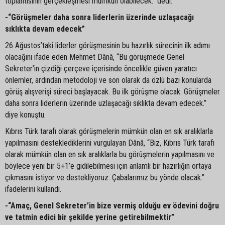
toplantısının gerçekleşmesi mümkün olabilecek.” dedi.
-“Görüşmeler daha sonra liderlerin üzerinde uzlaşacağı
sıklıkta devam edecek”
26 Ağustos’taki liderler görüşmesinin bu hazırlık sürecinin ilk adımı
olacağını ifade eden Mehmet Dânâ, “Bu görüşmede Genel
Sekreter’in çizdiği çerçeve içerisinde öncelikle güven yaratıcı
önlemler, ardından metodoloji ve son olarak da özlü bazı konularda
görüş alışverişi süreci başlayacak. Bu ilk görüşme olacak. Görüşmeler
daha sonra liderlerin üzerinde uzlaşacağı sıklıkta devam edecek.”
diye konuştu.
Kıbrıs Türk tarafı olarak görüşmelerin mümkün olan en sık aralıklarla
yapılmasını desteklediklerini vurgulayan Dânâ, “Biz, Kıbrıs Türk tarafı
olarak mümkün olan en sık aralıklarla bu görüşmelerin yapılmasını ve
böylece yeni bir 5+1’e gidilebilmesi için anlamlı bir hazırlığın ortaya
çıkmasını istiyor ve destekliyoruz. Çabalarımız bu yönde olacak.”
ifadelerini kullandı.
-“Amaç, Genel Sekreter’in bize vermiş olduğu ev ödevini doğru
ve tatmin edici bir şekilde yerine getirebilmektir”