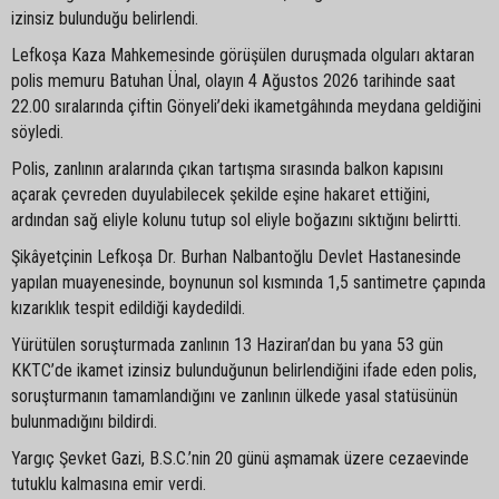
izinsiz bulunduğu belirlendi.
Lefkoşa Kaza Mahkemesinde görüşülen duruşmada olguları aktaran
polis memuru Batuhan Ünal, olayın 4 Ağustos 2026 tarihinde saat
22.00 sıralarında çiftin Gönyeli’deki ikametgâhında meydana geldiğini
söyledi.
Polis, zanlının aralarında çıkan tartışma sırasında balkon kapısını
açarak çevreden duyulabilecek şekilde eşine hakaret ettiğini,
ardından sağ eliyle kolunu tutup sol eliyle boğazını sıktığını belirtti.
Şikâyetçinin Lefkoşa Dr. Burhan Nalbantoğlu Devlet Hastanesinde
yapılan muayenesinde, boynunun sol kısmında 1,5 santimetre çapında
kızarıklık tespit edildiği kaydedildi.
Yürütülen soruşturmada zanlının 13 Haziran’dan bu yana 53 gün
KKTC’de ikamet izinsiz bulunduğunun belirlendiğini ifade eden polis,
soruşturmanın tamamlandığını ve zanlının ülkede yasal statüsünün
bulunmadığını bildirdi.
Yargıç Şevket Gazi, B.S.C.’nin 20 günü aşmamak üzere cezaevinde
tutuklu kalmasına emir verdi.