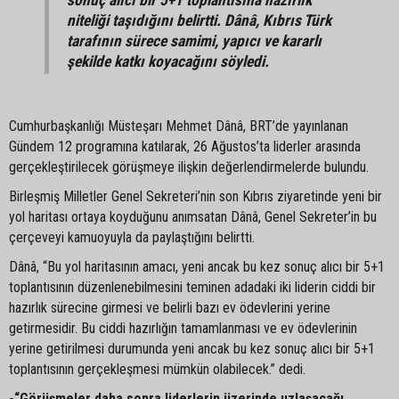
niteliği taşıdığını belirtti. Dânâ, Kıbrıs Türk
tarafının sürece samimi, yapıcı ve kararlı
şekilde katkı koyacağını söyledi.
Cumhurbaşkanlığı Müsteşarı Mehmet Dânâ, BRT’de yayınlanan
Gündem 12 programına katılarak, 26 Ağustos’ta liderler arasında
gerçekleştirilecek görüşmeye ilişkin değerlendirmelerde bulundu.
Birleşmiş Milletler Genel Sekreteri’nin son Kıbrıs ziyaretinde yeni bir
yol haritası ortaya koyduğunu anımsatan Dânâ, Genel Sekreter’in bu
çerçeveyi kamuoyuyla da paylaştığını belirtti.
Dânâ, “Bu yol haritasının amacı, yeni ancak bu kez sonuç alıcı bir 5+1
toplantısının düzenlenebilmesini teminen adadaki iki liderin ciddi bir
hazırlık sürecine girmesi ve belirli bazı ev ödevlerini yerine
getirmesidir. Bu ciddi hazırlığın tamamlanması ve ev ödevlerinin
yerine getirilmesi durumunda yeni ancak bu kez sonuç alıcı bir 5+1
toplantısının gerçekleşmesi mümkün olabilecek.” dedi.
-“Görüşmeler daha sonra liderlerin üzerinde uzlaşacağı