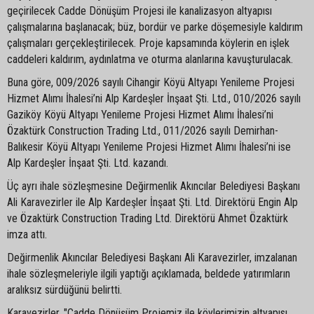
geçirilecek Cadde Dönüşüm Projesi ile kanalizasyon altyapısı
çalışmalarına başlanacak; büz, bordür ve parke döşemesiyle kaldırım
çalışmaları gerçekleştirilecek. Proje kapsamında köylerin en işlek
caddeleri kaldırım, aydınlatma ve oturma alanlarına kavuşturulacak.
Buna göre, 009/2026 sayılı Cihangir Köyü Altyapı Yenileme Projesi
Hizmet Alımı İhalesi’ni Alp Kardeşler İnşaat Şti. Ltd., 010/2026 sayılı
Gaziköy Köyü Altyapı Yenileme Projesi Hizmet Alımı İhalesi’ni
Özaktürk Construction Trading Ltd., 011/2026 sayılı Demirhan-
Balıkesir Köyü Altyapı Yenileme Projesi Hizmet Alımı İhalesi’ni ise
Alp Kardeşler İnşaat Şti. Ltd. kazandı.
Üç ayrı ihale sözleşmesine Değirmenlik Akıncılar Belediyesi Başkanı
Ali Karavezirler ile Alp Kardeşler İnşaat Şti. Ltd. Direktörü Engin Alp
ve Özaktürk Construction Trading Ltd. Direktörü Ahmet Özaktürk
imza attı.
Değirmenlik Akıncılar Belediyesi Başkanı Ali Karavezirler, imzalanan
ihale sözleşmeleriyle ilgili yaptığı açıklamada, beldede yatırımların
aralıksız sürdüğünü belirtti.
Karavezirler, "Cadde Dönüşüm Projemiz ile köylerimizin altyapısı