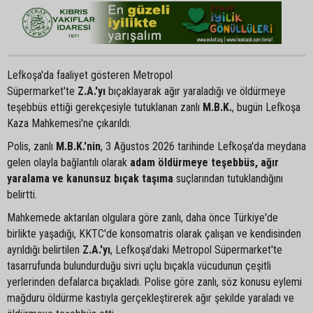
Lefkoşa'da faaliyet gösteren Metropol
Süpermarket'te
Z.A.'yı
bıçaklayarak ağır yaraladığı ve öldürmeye
teşebbüs ettiği gerekçesiyle tutuklanan zanlı
M.B.K.
, bugün Lefkoşa
Kaza Mahkemesi'ne çıkarıldı.
Polis, zanlı
M.B.K.'nin
, 3 Ağustos 2026 tarihinde Lefkoşa'da meydana
gelen olayla bağlantılı olarak
adam öldürmeye teşebbüs, ağır
yaralama ve kanunsuz bıçak taşıma
suçlarından tutuklandığını
belirtti.
Mahkemede aktarılan olgulara göre zanlı, daha önce Türkiye'de
birlikte yaşadığı, KKTC'de konsomatris olarak çalışan ve kendisinden
ayrıldığı belirtilen
Z.A.'yı
, Lefkoşa'daki Metropol Süpermarket'te
tasarrufunda bulundurduğu sivri uçlu bıçakla vücudunun çeşitli
yerlerinden defalarca bıçakladı. Polise göre zanlı, söz konusu eylemi
mağduru öldürme kastıyla gerçekleştirerek ağır şekilde yaraladı ve