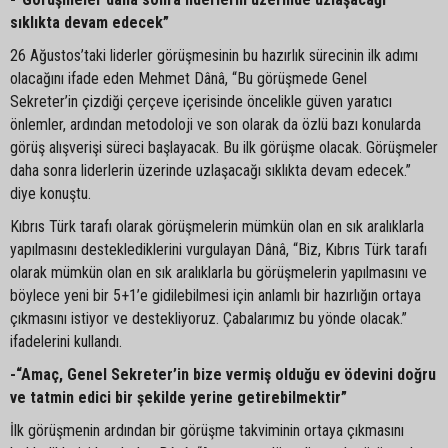
sıklıkta devam edecek”
26 Ağustos’taki liderler görüşmesinin bu hazırlık sürecinin ilk adımı
olacağını ifade eden Mehmet Dânâ, “Bu görüşmede Genel
Sekreter’in çizdiği çerçeve içerisinde öncelikle güven yaratıcı
önlemler, ardından metodoloji ve son olarak da özlü bazı konularda
görüş alışverişi süreci başlayacak. Bu ilk görüşme olacak. Görüşmeler
daha sonra liderlerin üzerinde uzlaşacağı sıklıkta devam edecek.”
diye konuştu.
Kıbrıs Türk tarafı olarak görüşmelerin mümkün olan en sık aralıklarla
yapılmasını desteklediklerini vurgulayan Dânâ, “Biz, Kıbrıs Türk tarafı
olarak mümkün olan en sık aralıklarla bu görüşmelerin yapılmasını ve
böylece yeni bir 5+1’e gidilebilmesi için anlamlı bir hazırlığın ortaya
çıkmasını istiyor ve destekliyoruz. Çabalarımız bu yönde olacak.”
ifadelerini kullandı.
-“Amaç, Genel Sekreter’in bize vermiş olduğu ev ödevini doğru
ve tatmin edici bir şekilde yerine getirebilmektir”
İlk görüşmenin ardından bir görüşme takviminin ortaya çıkmasını