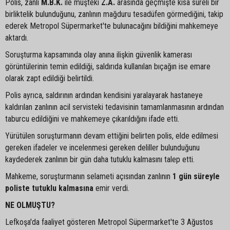
Polis, zanlı
M.B.K.
ile müşteki
Z.A.
arasında geçmişte kısa süreli bir
birliktelik bulunduğunu, zanlının mağduru tesadüfen görmediğini, takip
ederek Metropol Süpermarket'te bulunacağını bildiğini mahkemeye
aktardı.
Soruşturma kapsamında olay anına ilişkin güvenlik kamerası
görüntülerinin temin edildiği, saldırıda kullanılan bıçağın ise emare
olarak zapt edildiği belirtildi.
Polis ayrıca, saldırının ardından kendisini yaralayarak hastaneye
kaldırılan zanlının acil servisteki tedavisinin tamamlanmasının ardından
taburcu edildiğini ve mahkemeye çıkarıldığını ifade etti.
Yürütülen soruşturmanın devam ettiğini belirten polis, elde edilmesi
gereken ifadeler ve incelenmesi gereken deliller bulunduğunu
kaydederek zanlının bir gün daha tutuklu kalmasını talep etti.
Mahkeme, soruşturmanın selameti açısından zanlının
1 gün süreyle
poliste tutuklu kalmasına
emir verdi.
NE OLMUŞTU?
Lefkoşa'da faaliyet gösteren Metropol Süpermarket'te 3 Ağustos