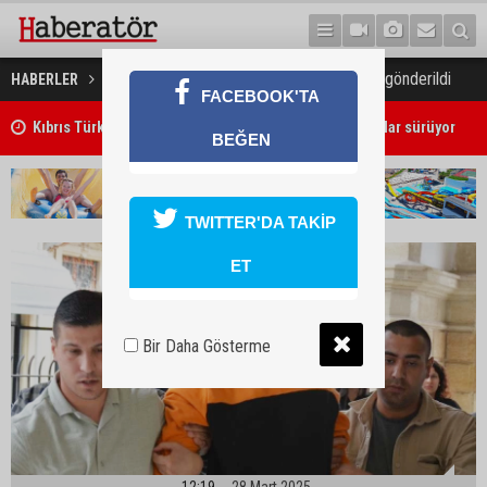
Uyuşturucu zanlısı cezaevine gönderildi
HABERLER
GÜNDEM
FACEBOOK'TA
Kıbrıs Türk Üniversite Öğrencileri Kongresi için kayıtlar sürüyor
Girne'deki cinayet zanlısı polis tarafından yakalandı
BEĞEN
TWITTER'DA TAKİP
ET
Bir Daha Gösterme
12:19
28 Mart 2025