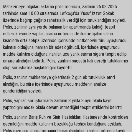
Mahkemeye olguları aktaran polis memuru, zanlının 25.03.2025
tarihinde saat 10.00 sıralarında Lefkoşa'da Yusuf İzzet Sokak
üzerinde bağırıp çağırıp rahatsızlık verdiği için tutuklandığını söyledi.
Polis, zanlının aynı yerde bulunan bir apartmanda kaldığı tespit
edilerek evinde yapılan arama neticesinde ikametgahın salon
kısmında orta sehpa üzerinde içerisinde hintkeneviri türü uyuşturucu
kalıntısı olduğuna inanılan bir adet öğütücü, içerisinde uyuşturucu
madde kalıntısı olduğuna inanılan ucu yanık sarma sigara tespit edilip
emare alındığını belirtti. Polis, zanlının suçüstü hali gereği tutuklanmış
olup soruşturma başlatıldığını kaydetti.
Polis, zanlının mahkemeye çıkarılarak 2 gün ek tutukluluk emri
alındığını, bu süre içerisinde uyuşturucu maddenin analize
gönderildiğini söyledi.
Polis, yapılan soruşturmada zanlının 3 yılda 3 ayrı okula kayıt
yaptırdığını ancak okula devam etmediğini tespit ettiklerini belirtti.
Polis, zanlının Barış Ruh ve Sinir Hastalıkları Hastanesinde kontrolden
geçirildiğini madde kullanım bozukluğu teşhisi konduğunu açıkladı.
Polis memuru, soruşturmanın tamamlandığını, zanlının öğrenci kaydı