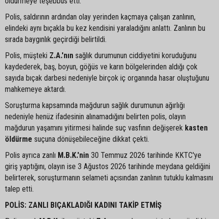
öldürmeye teşebbüs etti.
Polis, saldırının ardından olay yerinden kaçmaya çalışan zanlının,
elindeki aynı bıçakla bu kez kendisini yaraladığını anlattı. Zanlının bu
sırada baygınlık geçirdiği belirtildi.
Polis, müşteki
Z.A.'nın
sağlık durumunun ciddiyetini koruduğunu
kaydederek, baş, boyun, göğüs ve karın bölgelerinden aldığı çok
sayıda bıçak darbesi nedeniyle birçok iç organında hasar oluştuğunu
mahkemeye aktardı.
Soruşturma kapsamında mağdurun sağlık durumunun ağırlığı
nedeniyle henüz ifadesinin alınamadığını belirten polis, olayın
mağdurun yaşamını yitirmesi halinde suç vasfının değişerek
kasten
öldürme
suçuna dönüşebileceğine dikkat çekti.
Polis ayrıca zanlı
M.B.K.'nin
30 Temmuz 2026 tarihinde KKTC'ye
giriş yaptığını, olayın ise 3 Ağustos 2026 tarihinde meydana geldiğini
belirterek, soruşturmanın selameti açısından zanlının tutuklu kalmasını
talep etti.
POLİS: ZANLI BIÇAKLADIĞI KADINI TAKİP ETMİŞ