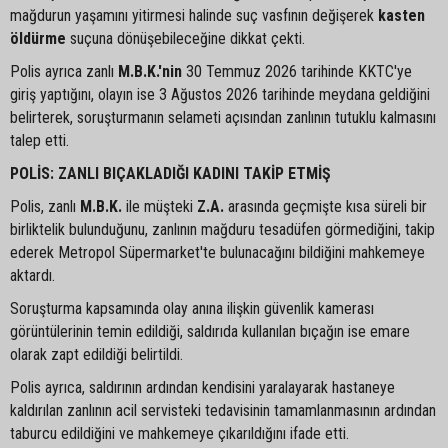
mağdurun yaşamını yitirmesi halinde suç vasfının değişerek
kasten
öldürme
suçuna dönüşebileceğine dikkat çekti.
Polis ayrıca zanlı
M.B.K.'nin
30 Temmuz 2026 tarihinde KKTC'ye
giriş yaptığını, olayın ise 3 Ağustos 2026 tarihinde meydana geldiğini
belirterek, soruşturmanın selameti açısından zanlının tutuklu kalmasını
talep etti.
POLİS: ZANLI BIÇAKLADIĞI KADINI TAKİP ETMİŞ
Polis, zanlı
M.B.K.
ile müşteki
Z.A.
arasında geçmişte kısa süreli bir
birliktelik bulunduğunu, zanlının mağduru tesadüfen görmediğini, takip
ederek Metropol Süpermarket'te bulunacağını bildiğini mahkemeye
aktardı.
Soruşturma kapsamında olay anına ilişkin güvenlik kamerası
görüntülerinin temin edildiği, saldırıda kullanılan bıçağın ise emare
olarak zapt edildiği belirtildi.
Polis ayrıca, saldırının ardından kendisini yaralayarak hastaneye
kaldırılan zanlının acil servisteki tedavisinin tamamlanmasının ardından
taburcu edildiğini ve mahkemeye çıkarıldığını ifade etti.