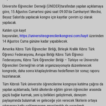
Üniversite Öğrenciler Derneği (ÜNİDER)tarafından yapılan açıklamaya
göre, 15 Ağustos Cumartesi günü saat 09.00’da Cumhuriyet Meclisi,
Beyaz Salon’da yapılacak kongre için kayıtlar çevrim içi olarak
yapılacak.
Katılım için kayıt
başvuruları,
https://universiteogrencilerikongresi.com/kayit
üzerinden
14 Ağustos Cuma gününe kadar yapabilecek.
Amerika Kıbrıs Türk Öğrenciler Birliği, Birleşik Krallık Kıbrıs Türk
Öğrenci Federasyonu, Avrupa Birliği Kıbrıs Türk Öğrenci
Federasyonu, Kıbrıs Türk Öğrenciler Birliği – Türkiye ve Üniversite
Öğrencileri Derneği’nin ortak organizasyonuyla düzenlenecek
kongrede, daha sonra kitaplaştırılması hedeflenen bir sonuç raporu
hazırlanacak.
Tüm Kıbrıslı Türk üniversite öğrencilerine kongreye katılma çağrısı da
yapılan açıklamada, farklı ülkelerde eğitim gören öğrenciler arasında
güçlü bağlar kurmak, yeni iş birlikleri geliştirmek, deneyim
paylaşımında bulunmak ve geleceğe yön verecek fikirlerin ortaya
çıkmasına katkı sağlanmasının amaçlandığı da vurgulandı.