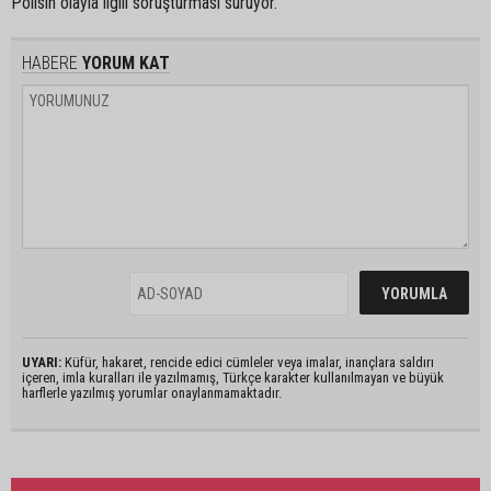
Polisin olayla ilgili soruşturması sürüyor.
HABERE
YORUM KAT
UYARI:
Küfür, hakaret, rencide edici cümleler veya imalar, inançlara saldırı
içeren, imla kuralları ile yazılmamış, Türkçe karakter kullanılmayan ve büyük
harflerle yazılmış yorumlar onaylanmamaktadır.