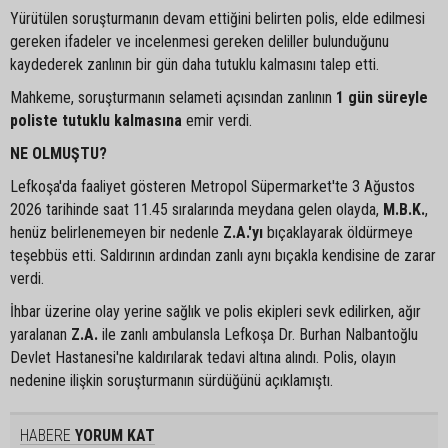
Yürütülen soruşturmanın devam ettiğini belirten polis, elde edilmesi
gereken ifadeler ve incelenmesi gereken deliller bulunduğunu
kaydederek zanlının bir gün daha tutuklu kalmasını talep etti.
Mahkeme, soruşturmanın selameti açısından zanlının
1 gün süreyle
poliste tutuklu kalmasına
emir verdi.
NE OLMUŞTU?
Lefkoşa'da faaliyet gösteren Metropol Süpermarket'te 3 Ağustos
2026 tarihinde saat 11.45 sıralarında meydana gelen olayda,
M.B.K.
,
henüz belirlenemeyen bir nedenle
Z.A.'yı
bıçaklayarak öldürmeye
teşebbüs etti. Saldırının ardından zanlı aynı bıçakla kendisine de zarar
verdi.
İhbar üzerine olay yerine sağlık ve polis ekipleri sevk edilirken, ağır
yaralanan
Z.A.
ile zanlı ambulansla Lefkoşa Dr. Burhan Nalbantoğlu
Devlet Hastanesi'ne kaldırılarak tedavi altına alındı. Polis, olayın
nedenine ilişkin soruşturmanın sürdüğünü açıklamıştı.
HABERE
YORUM KAT