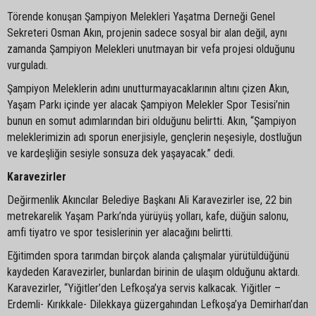
Törende konuşan Şampiyon Melekleri Yaşatma Derneği Genel
Sekreteri Osman Akın, projenin sadece sosyal bir alan değil, aynı
zamanda Şampiyon Melekleri unutmayan bir vefa projesi olduğunu
vurguladı.
Şampiyon Meleklerin adını unutturmayacaklarının altını çizen Akın,
Yaşam Parkı içinde yer alacak Şampiyon Melekler Spor Tesisi’nin
bunun en somut adımlarından biri olduğunu belirtti. Akın, “Şampiyon
meleklerimizin adı sporun enerjisiyle, gençlerin neşesiyle, dostluğun
ve kardeşliğin sesiyle sonsuza dek yaşayacak.” dedi.
Karavezirler
Değirmenlik Akıncılar Belediye Başkanı Ali Karavezirler ise, 22 bin
metrekarelik Yaşam Parkı’nda yürüyüş yolları, kafe, düğün salonu,
amfi tiyatro ve spor tesislerinin yer alacağını belirtti.
Eğitimden spora tarımdan birçok alanda çalışmalar yürütüldüğünü
kaydeden Karavezirler, bunlardan birinin de ulaşım olduğunu aktardı.
Karavezirler, “Yiğitler’den Lefkoşa’ya servis kalkacak. Yiğitler –
Erdemli- Kırıkkale- Dilekkaya güzergahından Lefkoşa’ya Demirhan’dan