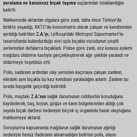
yaralama ve kanunsuz bıçak taşıma
suçlarından tutuklandığını
belirtti.
Mahkemede aktarılan olgulara göre zanlı, daha önce Türkiye'de
birlikte yaşadığı, KKTC'de konsomatris olarak çalışan ve kendisinden
ayrıldığı belirtilen
Z.A.'yı
, Lefkoşa'daki Metropol Süpermarket'te
tasarrufunda bulundurduğu sivri uçlu bıçakla vücudunun çeşitli
yerlerinden defalarca bıçakladı. Polise göre zanlı, söz konusu eylemi
mağduru öldürme kastıyla gerçekleştirerek ağır şekilde yaraladı ve
öldürmeye teşebbüs etti.
Polis, saldırının ardından olay yerinden kaçmaya çalışan zanlının,
elindeki aynı bıçakla bu kez kendisini yaraladığını anlattı. Zanlının bu
sırada baygınlık geçirdiği belirtildi.
Polis, müşteki
Z.A.'nın
sağlık durumunun ciddiyetini koruduğunu
kaydederek, baş, boyun, göğüs ve karın bölgelerinden aldığı çok
sayıda bıçak darbesi nedeniyle birçok iç organında hasar oluştuğunu
mahkemeye aktardı.
Soruşturma kapsamında mağdurun sağlık durumunun ağırlığı
nedeniyle henüz ifadesinin alınamadığını belirten polis, olayın