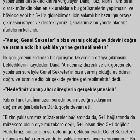
yapılmasını desteklediklerini vurgulayan Dânâ, “Biz, Kıbrıs Türk tarafı
olarak mümkün olan en sık aralıklarla bu görüşmelerin yapılmasını ve
böylece yeni bir 5+1’e gidilebilmesi için anlamlı bir hazırlığın ortaya
çıkmasını istiyor ve destekliyoruz. Çabalarımız bu yönde olacak.”
ifadelerini kullandı.
-“Amaç, Genel Sekreter’in bize vermiş olduğu ev ödevini doğru
ve tatmin edici bir şekilde yerine getirebilmektir”
İlk görüşmenin ardından bir görüşme takviminin ortaya çıkmasını
beklediklerini kaydeden Dânâ, “Amacımız düzenli ve sık görüşmeler
yapılması suretiyle Genel Sekreter’in bize vermiş olduğu ev ödevini
doğru ve tatmin edici bir şekilde yerine getirebilmektir.” dedi.
-“Hedefimiz sonuç alıcı süreçlerin gerçekleşmesidir”
Kıbrıs Türk tarafının uzun süredir benimsediği yaklaşımın
değişmediğini belirten Dânâ, şöyle devam etti:
“Bizim yaklaşımımız müzakereler bağlamında da, 5+1 bağlamında da
müzakere olsun diye müzakere değil, 5+1 olsun diye 5+1 değildir.
Hedefimiz, sonuç alıcı süreçlerin gerçekleşmesidir. Genel Sekreter’in
ortaya koyduğu çerçeve de bu yaklaşımımızla uyum içerisindedir. Bu