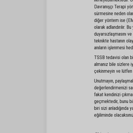
Davranışçı Terapi yön
sürmesine neden olan h
diğer yöntem ise (EM
olarak adlandırılır. 
duyarsızlaşmasını ve 
teknikte hastanın ola
anıların işlenmesi hed
TSSB tedavisi olan b
almanız bile sizlere i
çekinmeyin ve lütfen 
Unutmayın, paylaşmak 
değerlendirmenizi sağl
fakat kendinizi çıkmaz
geçmektedir, bunu bir
biri sizi anladığında
eğiliminde olacaksını