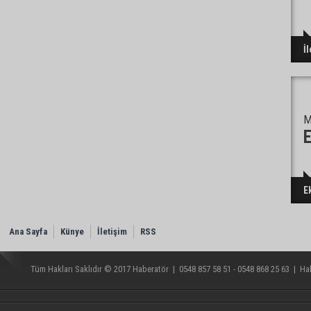
İ
M
E
E
Ana Sayfa
Künye
İletişim
RSS
Tüm Hakları Saklıdır © 2017
Haberatör
|
0548 857 58 51 - 0548 868 25 63
|
Hab