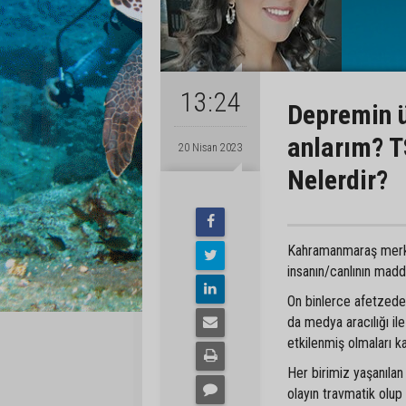
13:24
Depremin ü
anlarım? TS
20 Nisan 2023
Nelerdir?
Kahramanmaraş merke
insanın/canlının mad
On binlerce afetzeden
da medya aracılığı ile
etkilenmiş olmaları k
Her birimiz yaşanılan b
olayın travmatik olup