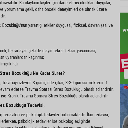
olmayabilir. Bu olayların kişiler için ifade etmiş oldukları duygular,
a ve yorumlama şekli, daha önceki deneyimleri de olmak üzere
dir.
Bozukluğu’nun yarattığı etkiler duygusal, fiziksel, davranışsal ve
lı, tekrarlayan şekilde olayın tekrar tekrar yaşanması;
atan uyaranlardan kaçınma;
lmışlık hali
 Stres Bozukluğu Ne Kadar Sürer?
 travmayı izleyen 3 gün içinde çıkar, 3-30 gün sürmektedir. 1
devam ederse Travma Sonrası Stres Bozukluğu olarak adlandırılır.
ise Kronik Travma Sonrası Stres Bozukluğu olarak adlandırılır.
es Bozukluğu Tedavisi;
 tedavileri ve psikolojik tedaviler bulunmaktadır. İlaç tedavisi,
 ilerlerken, psikolojik tedaviler ise psikolog eşliğinde
ünümüzde sıklıkla kullanılan psikoterapi yöntemi ise Bilişsel