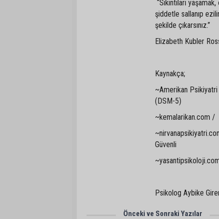
“Sıkıntıları yaşamak,
şiddetle sallanıp ezil
şekilde çıkarsınız.”
Elizabeth Kubler Ros
Kaynakça;
~Amerikan Psikiyatri B
(DSM-5)
~kemalarikan.com / 
~nirvanapsikiyatri.co
Güvenli
~yasantipsikoloji.com
Psikolog Aybike Gire
Önceki ve Sonraki Yazılar