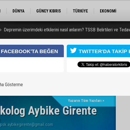
M
DÜNYA
GÜNEY KIBRIS
TÜRKİYE
EKONOMİ
ELER
RÖPORTAJ
EĞİTİM
SPOR
Depremin üzerimdeki etkilerini nasıl anlarım? TSSB Belirtileri ve Tedavi
güçlü kurumlar
 zanlısı 7 gün daha tutuklu kalacak
FACEBOOK'TA BEĞEN
TWITTER'DA TAKİP 
aha Gösterme
Yazarın Tüm Yazıları >
kolog Aybike Girente
g
psk.aybikegirente@gmail.com