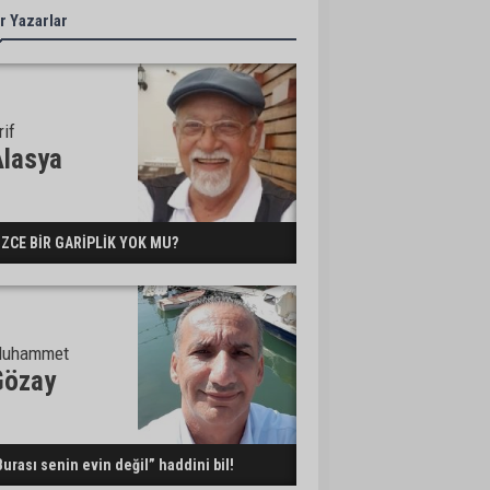
r Yazarlar
rif
Alasya
İZCE BİR GARİPLİK YOK MU?
uhammet
Gözay
Burası senin evin değil” haddini bil!