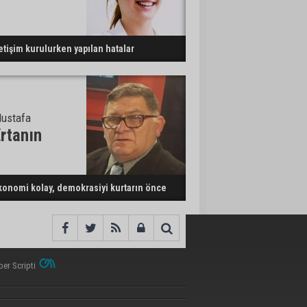
letişim kurulurken yapılan hatalar
ustafa
rtanın
konomi kolay, demokrasiyi kurtarın önce
er Scripti