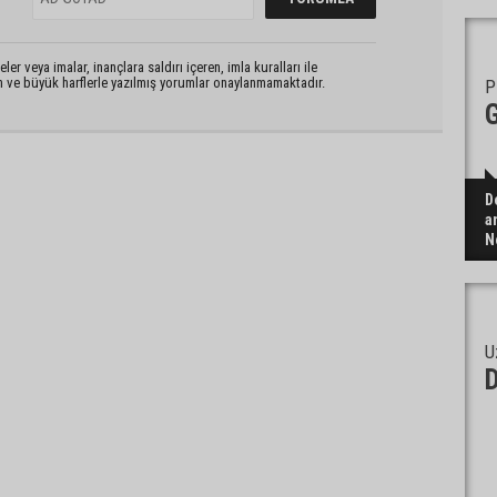
er veya imalar, inançlara saldırı içeren, imla kuralları ile
n ve büyük harflerle yazılmış yorumlar onaylanmamaktadır.
P
G
D
a
N
U