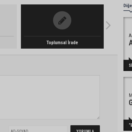
Diğe
A
Toplumsal İrade
S
M
“