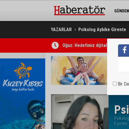
GÜNDE
BELEDİY
YAZARLAR
Psikolog Aybike Girente
Oğuz: Hedefimiz dijital devlet ve 
Süpermarketteki bıçaklı saldırının
Bir D
Psi
Psikolo
E-posta: