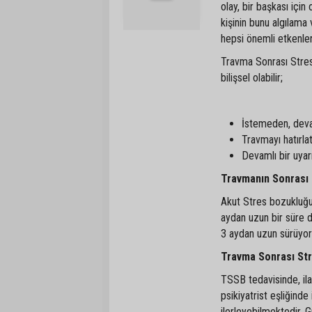
olay, bir başkası için 
kişinin bunu algılam
hepsi önemli etkenler
Travma Sonrası Stres 
bilişsel olabilir;
İstemeden, devam
Travmayı hatırl
Devamlı bir uyarı
Travmanın Sonrası
Akut Stres bozukluğu;
aydan uzun bir süre 
3 aydan uzun sürüyor 
Travma Sonrası Str
TSSB tedavisinde, ilaç
psikiyatrist eşliğinde
ilerleyebilmektedir. G