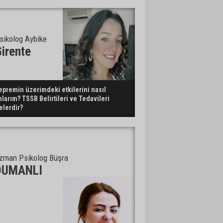
sikolog Aybike
irente
epremin üzerimdeki etkilerini nasıl
nlarım? TSSB Belirtileri ve Tedavileri
elerdir?
zman Psikolog Büşra
DUMANLI