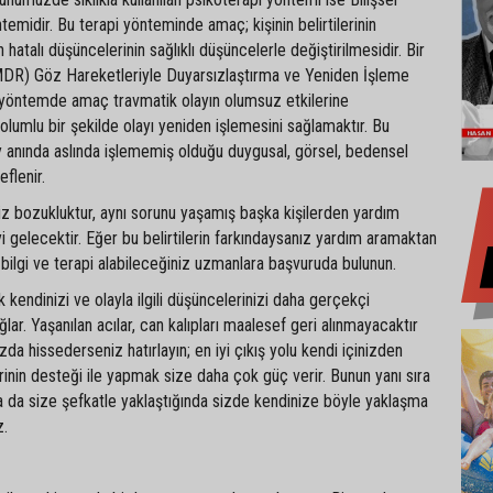
temidir. Bu terapi yönteminde amaç; kişinin belirtilerinin
atalı düşüncelerinin sağlıklı düşüncelerle değiştirilmesidir. Bir
DR) Göz Hareketleriyle Duyarsızlaştırma ve Yeniden İşleme
Bu yöntemde amaç travmatik olayın olumsuz etkilerine
olumlu bir şekilde olayı yeniden işlemesini sağlamaktır. Bu
y anında aslında işlememiş olduğu duygusal, görsel, bedensel
eflenir.
iz bozukluktur, aynı sorunu yaşamış başka kişilerden yardım
yi gelecektir. Eğer bu belirtilerin farkındaysanız yardım aramaktan
bilgi ve terapi alabileceğiniz uzmanlara başvuruda bulunun.
kendinizi ve olayla ilgili düşüncelerinizi daha gerçekçi
ar. Yaşanılan acılar, can kalıpları maalesef geri alınmayacaktır
da hissederseniz hatırlayın; en iyi çıkış yolu kendi içinizden
inin desteği ile yapmak size daha çok güç verir. Bunun yanı sıra
 ya da size şefkatle yaklaştığında sizde kendinize böyle yaklaşma
z.