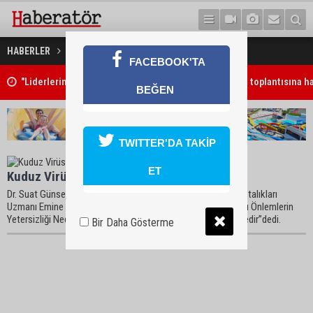
HABERLER
kuduz Haberleri
FACEBOOK'TA
"Liderlerin yapacağı görüşme, yeni ve sonuç alıcı 5+1 toplantısına ha
BEĞEN
niteliği taşıyor"
TWITTER'DA TAKİP
ET
Kuduz Virüsü nasıl bulaşır?
Dr. Suat Günsel Girne Üniversitesi Hastanesi Enfeksiyon Hastalıkları
Uzmanı Emine Ünal Evren: “Ölümcül İnsan Kuduzlarının %99’u Önlemlerin
Yetersizliği Nedeni İle Gelişmekte Olan Ülkelerde görülmektedir”dedi.
Bir Daha Gösterme