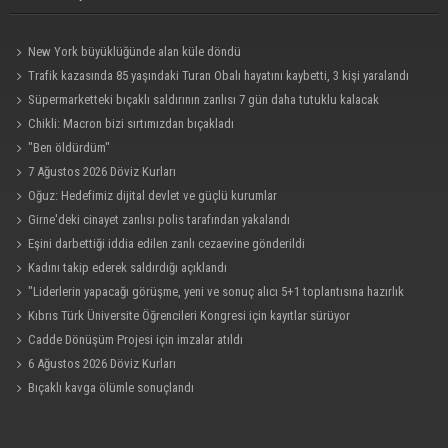
New York büyüklüğünde alan küle döndü
Trafik kazasında 85 yaşındaki Turan Obalı hayatını kaybetti, 3 kişi yaralandı
Süpermarketteki bıçaklı saldırının zanlısı 7 gün daha tutuklu kalacak
Chikli: Macron bizi sırtımızdan bıçakladı
"Ben öldürdüm"
7 Ağustos 2026 Döviz Kurları
Oğuz: Hedefimiz dijital devlet ve güçlü kurumlar
Girne'deki cinayet zanlısı polis tarafından yakalandı
Eşini darbettiği iddia edilen zanlı cezaevine gönderildi
Kadını takip ederek saldırdığı açıklandı
"Liderlerin yapacağı görüşme, yeni ve sonuç alıcı 5+1 toplantısına hazırlık
niteliği taşıyor"
Kıbrıs Türk Üniversite Öğrencileri Kongresi için kayıtlar sürüyor
Cadde Dönüşüm Projesi için imzalar atıldı
6 Ağustos 2026 Döviz Kurları
Bıçaklı kavga ölümle sonuçlandı