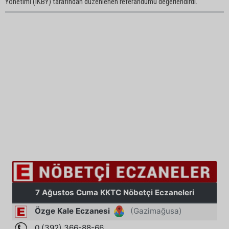
Yönetimi (IKBY) tarafından düzenlenen referandumu değerlendirdi.