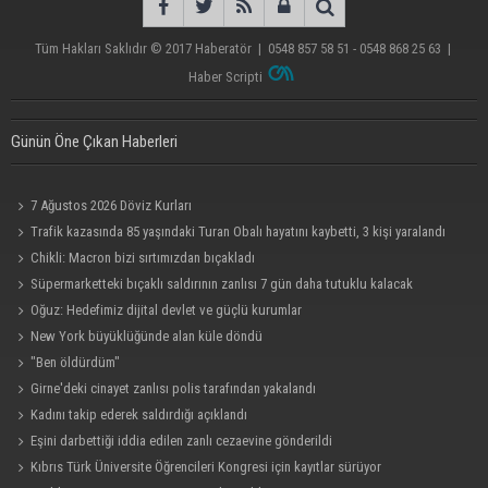
Tüm Hakları Saklıdır © 2017
Haberatör
|
0548 857 58 51 - 0548 868 25 63
|
Haber Scripti
Günün Öne Çıkan Haberleri
7 Ağustos 2026 Döviz Kurları
Trafik kazasında 85 yaşındaki Turan Obalı hayatını kaybetti, 3 kişi yaralandı
Chikli: Macron bizi sırtımızdan bıçakladı
Süpermarketteki bıçaklı saldırının zanlısı 7 gün daha tutuklu kalacak
Oğuz: Hedefimiz dijital devlet ve güçlü kurumlar
New York büyüklüğünde alan küle döndü
"Ben öldürdüm"
Girne'deki cinayet zanlısı polis tarafından yakalandı
Kadını takip ederek saldırdığı açıklandı
Eşini darbettiği iddia edilen zanlı cezaevine gönderildi
Kıbrıs Türk Üniversite Öğrencileri Kongresi için kayıtlar sürüyor