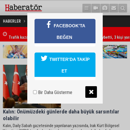
HABERLER
Kürt Haberleri
7 Ağustos 2026 Döviz Kurları
FACEBOOK'TA
Trafik kazasında 85 yaşındaki Turan Obalı hayatını kaybetti, 3 kişi ya
BEĞEN
TWITTER'DA TAKİP
ET
Bir Daha Gösterme
Kalın: Önümüzdeki günlerde daha büyük sarsıntılar
olabilir
Kalın, Daily Sabah gazetesinde yayınlanan yazısında, Irak Kürt Bölgesel