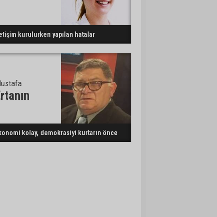
letişim kurulurken yapılan hatalar
ustafa
rtanın
konomi kolay, demokrasiyi kurtarın önce