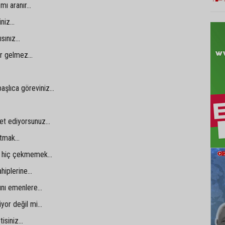
ı aranır...
niz...
ınız...
r gelmez...
aşlıca göreviniz...
et ediyorsunuz...
tmak...
i hiç çekmemek...
iplerine...
nı emenlere...
or değil mi...
isiniz...