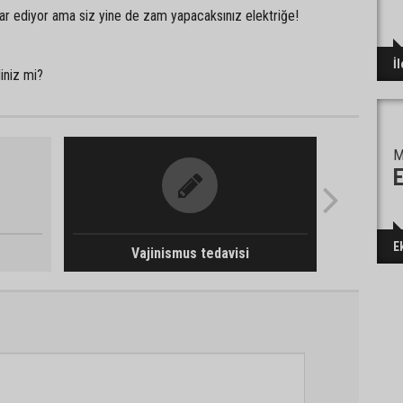
kar ediyor ama siz yine de zam yapacaksınız elektriğe!
İ
iniz mi?
M
E
E
Vajinismus tedavisi