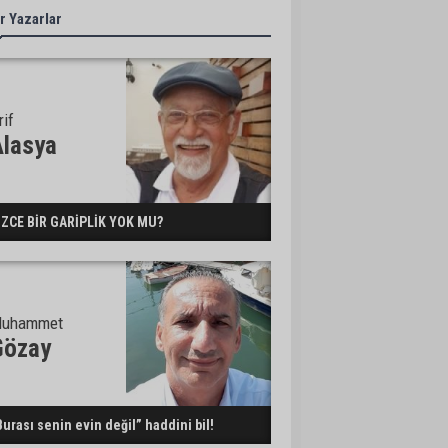
r Yazarlar
rif
Alasya
İZCE BİR GARİPLİK YOK MU?
uhammet
Gözay
Burası senin evin değil” haddini bil!