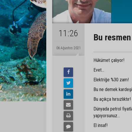
11:26
Bu resmen b
06 Ağustos 2021
Hükümet çalıyor!
Evet...
Elektriğe %30 zam!
Bu ne demek kardeşi
Bu açıkça hırsızlıktır!
Dünyada petrol fiyatl
yapıyorsunuz...
El insaf!