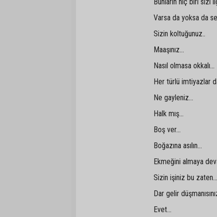
Bunların hiç biri sizi i
Varsa da yoksa da se
Sizin koltuğunuz..
Maaşınız...
Nasıl olmasa okkalı...
Her türlü imtiyazlar da
Ne gayleniz...
Halk mış...
Boş ver...
Boğazına asılın...
Ekmeğini almaya deva
Sizin işiniz bu zaten..
Dar gelir düşmanısınız
Evet...