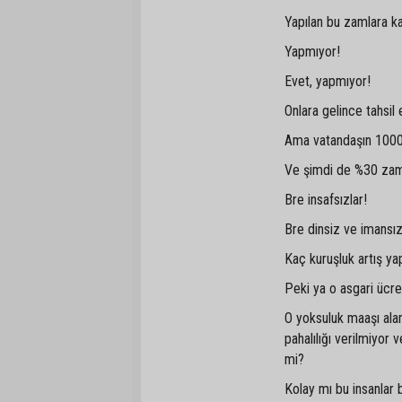
Yapılan bu zamlara k
Yapmıyor!
Evet, yapmıyor!
Onlara gelince tahsil
Ama vatandaşın 1000 TL
Ve şimdi de %30 za
Bre insafsızlar!
Bre dinsiz ve imansız
Kaç kuruşluk artış ya
Peki ya o asgari ücretl
O yoksuluk maaşı alan
pahalılığı verilmiyor 
mi?
Kolay mı bu insanlar 