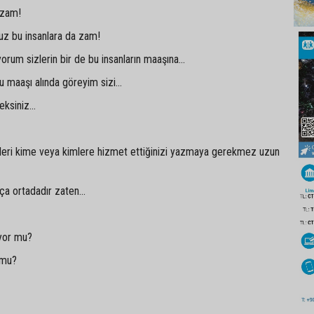
 zam!
uz bu insanlara da zam!
orum sizlerin bir de bu insanların maaşına...
u maaşı alında göreyim sizi...
ksiniz...
?
bileri kime veya kimlere hizmet ettiğinizi yazmaya gerekmez uzun
a ortadadır zaten...
üyor mu?
 mu?