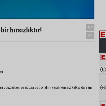
A+
ir hırsızlıktır!
A-
m...
arı ucuzlarken ve ucuza petrol alımı yapılırken siz kalkıp da zam