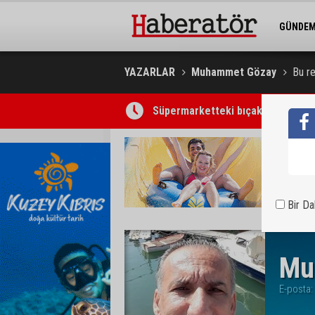
GÜNDE
BELEDİY
YAZARLAR
Muhammet Gözay
Bu re
Süpermarketteki bıçaklı saldırının
Bir D
Mu
E-posta: