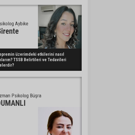
sikolog Aybike
irente
epremin üzerimdeki etkilerini nasıl
nlarım? TSSB Belirtileri ve Tedavileri
elerdir?
zman Psikolog Büşra
DUMANLI