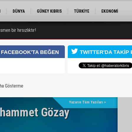
M
DÜNYA
GÜNEY KIBRIS
TÜRKİYE
EKONOMİ
ELER
RÖPORTAJ
EĞİTİM
SPOR
smen bir hırsızlıktır!
 zanlısı 7 gün daha tutuklu kalacak
FACEBOOK'TA BEĞEN
TWITTER'DA TAKİP 
aha Gösterme
Yazarın Tüm Yazıları >
hammet Gözay