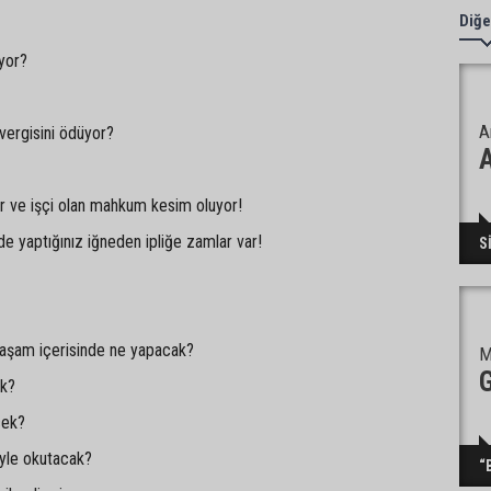
Diğe
üyor?
A
 vergisini ödüyor?
 ve işçi olan mahkum kesim oluyor!
 de yaptığınız iğneden ipliğe zamlar var!
S
?
 yaşam içerisinde ne yapacak?
M
ak?
cek?
eyle okutacak?
“