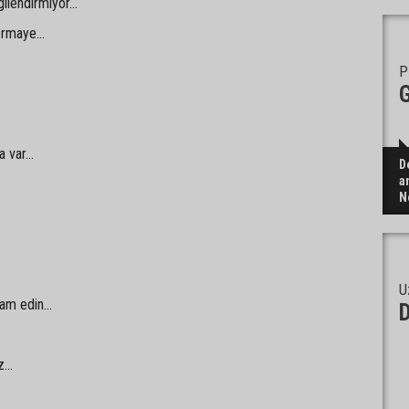
lgilendirmiyor...
rmaye...
P
G
 var...
D
a
N
U
m edin...
.
...