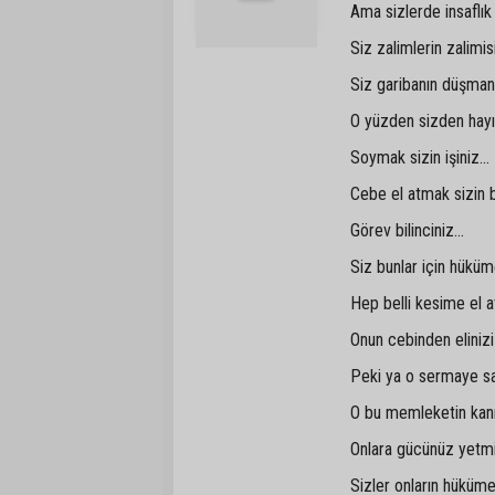
Ama sizlerde insaflık m
Siz zalimlerin zalimisi
Siz garibanın düşmanıs
O yüzden sizden hayı
Soymak sizin işiniz...
Cebe el atmak sizin b
Görev bilinciniz...
Siz bunlar için hüküm
Hep belli kesime el a
Onun cebinden eliniz
Peki ya o sermaye sah
O bu memleketin kanı
Onlara gücünüz yetmiy
Sizler onların hükümet